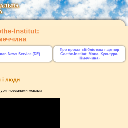
he-Institut:
імеччина
Про проєкт «Бібліотека-партнер
man News Service (DE)
Goethe-Institut: Мова. Культура.
Німеччина»
 і люди
тури іноземними мовами