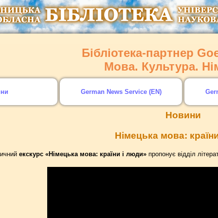
Бібліотека-партнер Goet
Мова. Культура. Н
ини
German News Service (EN)
Ger
Новини
Німецька мова: країни
стичний
екскурс «Німецька мова: країни і люди»
пропонує відділ літера