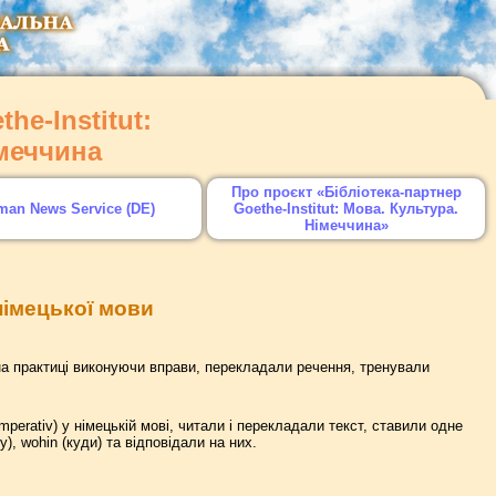
he-Institut:
імеччина
Про проєкт «Бібліотека-партнер
man News Service (DE)
Goethe-Institut: Мова. Культура.
Німеччина»
 німецької мови
на практиці виконуючи вправи, перекладали речення, тренували
mperativ) у німецькій мові, читали і перекладали текст, ставили одне
, wohin (куди) та відповідали на них.