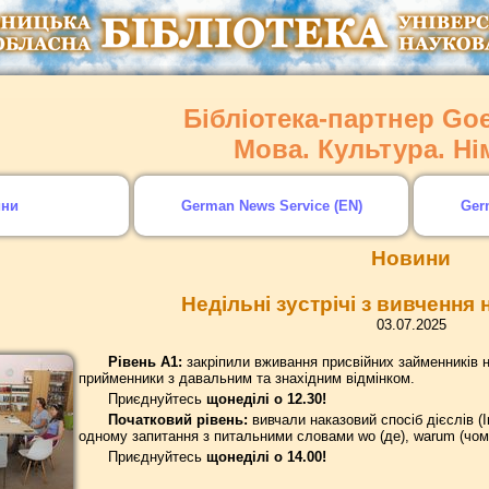
Бібліотека-партнер Goet
Мова. Культура. Н
ини
German News Service (EN)
Ger
Новини
Недільні зустрічі з вивчення
03.07.2025
Рівень А1:
закріпили вживання присвійних займенників 
прийменники з давальним та знахідним відмінком.
Приєднуйтесь
щонеділі о 12.30!
Початковий рівень:
вивчали наказовий спосіб дієслів (I
одному запитання з питальними словами wo (де), warum (чому)
Приєднуйтесь
щонеділі о 14.00!