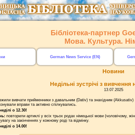
Бібліотека-партнер Goet
Мова. Культура. Н
ини
German News Service (EN)
Ger
Новини
Недільні зустрічі з вивчення
13.07.2025
жили вивчати прийменники з давальним (Dativ) та знахідним (Akkusativ)
иконували вправи та активно спілкувались.
еділі о 12.30!
нь:
повторили артиклі у всіх трьох родах німецької мови (чоловічому, ж
увагу на закінченнях у кожному роді та відмінку.
еділі о 14.00!