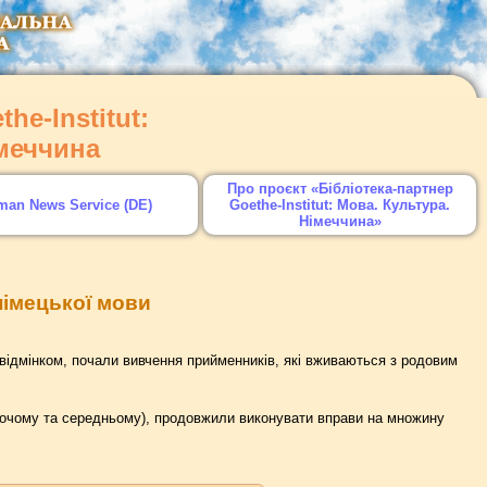
he-Institut:
імеччина
Про проєкт «Бібліотека-партнер
man News Service (DE)
Goethe-Institut: Мова. Культура.
Німеччина»
 німецької мови
 відмінком, почали вивчення прийменників, які вживаються з родовим
іночому та середньому), продовжили виконувати вправи на множину