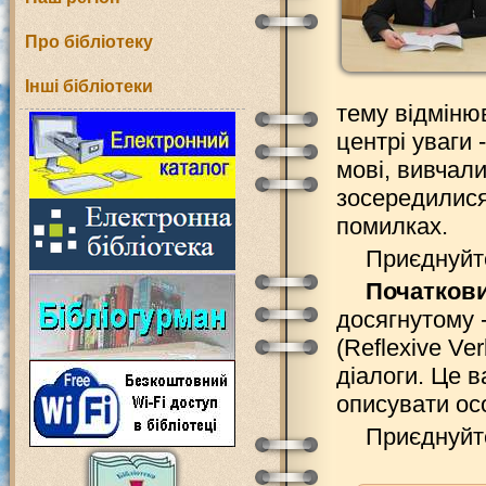
Про бібліотеку
Інші бібліотеки
тему відмінюв
центрі уваги 
мові, вивчали
зосередилися 
помилках.
Приєднуй
Початкови
досягнутому 
(Reflexive Ve
діалоги. Це 
описувати осо
Приєднуй