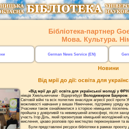
Бібліотека-партнер Goet
Мова. Культура. Н
ини
German News Service (EN)
Ger
Новини
Від мрії до дії: освіта для украї
«Від мрії до дії: освіта для української молоді у ФРН
німців Хмельниччини - Відергебурт
Володимиром Бауером
Світовій війні та всіх полеглих внаслідок агресії росії проти
можливості навчання у вишах Німеччини, підтримку уряду кра
Учасники також ознайомилися з історією німецьких поселень
пройшла у довірливій та невимушеній атмосфері, після захо
участь Ігор Діль, який презентував німецький молодіжний кл
мислення, цікаво розповів про мистецтво переконування та в
Були представлені ресурси бібліотеки в рамках проєкту д