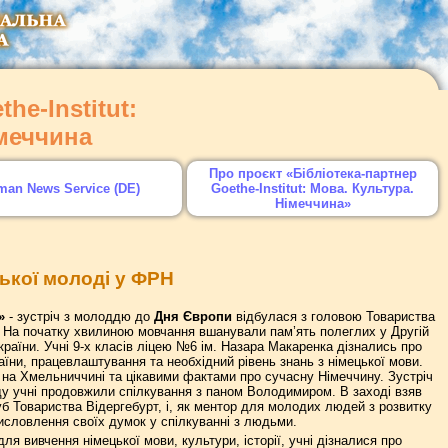
he-Institut:
імеччина
Про проєкт «Бібліотека-партнер
man News Service (DE)
Goethe-Institut: Мова. Культура.
Німеччина»
нської молоді у ФРН
»
- зустріч з молоддю до
Дня Європи
відбулася з головою Товариства
. На початку хвилиною мовчання вшанували пам’ять полеглих у Другій
 України. Учні 9-х класів ліцею №6 ім. Назара Макаренка дізнались про
їни, працевлаштування та необхідний рівень знань з німецької мови.
 на Хмельниччині та цікавими фактами про сучасну Німеччину. Зустріч
ду учні продовжили спілкування з паном Володимиром. В заході взяв
уб Товариства Відергебурт, і, як ментор для молодих людей з розвитку
исловлення своїх думок у спілкуванні з людьми.
ля вивчення німецької мови, культури, історії, учні дізналися про