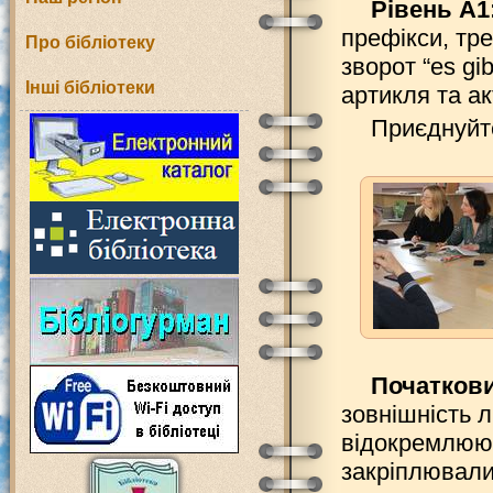
Рівень А1
префікси, тр
Про бібліотеку
зворот “es g
Інші бібліотеки
артикля та а
Приєднуй
Початкови
зовнішність 
відокремлююч
закріплювали