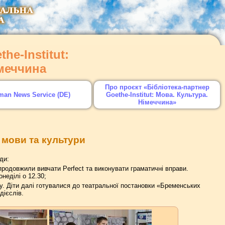
he-Institut:
імеччина
Про проєкт «Бібліотека-партнер
man News Service (DE)
Goethe-Institut: Мова. Культура.
Німеччина»
 мови та культури
ди:
продовжили вивчати Perfect та виконувати граматичні вправи.
неділі о 12.30;
іку. Діти далі готувалися до театральної постановки «Бременських
дієслів.