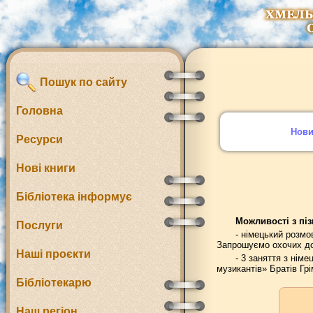
Пошук по сайту
Головна
Нов
Ресурси
Нові книги
Бібліотека інформує
Можливості з піз
Послуги
- німецький розмо
Запрошуємо охочих до 
Наші проєкти
- 3 заняття з нім
музикантів» Братів Гр
Бібліотекарю
Наш регіон