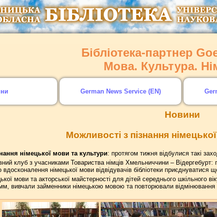
Бібліотека-партнер Goet
Мова. Культура. Н
ини
German News Service (EN)
Ger
Новини
Можливості з пізнання німецької
нання німецької мови та культури
: протягом тижня відбулися такі захо
вний клуб з учасниками Товариства німців Хмельниччини – Відергебурт: 
вдосконалення німецької мови відвідувачів бібліотеки приєднуватися що
ецької мови та акторської майстерності для дітей середнього шкільного в
імм, вивчали займенники німецькою мовою та повторювали відмінювання 