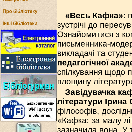
Про бібліотеку
«Весь Кафка»
: 
зустрічі до пересу
Інші бібліотеки
Ознайомитися з ко
письменника-модер
викладачі та студе
педагогічної акад
спілкування щодо п
площину літератури
Завідувачка каф
літератури Ірина
філософів, дослідн
«Кафка: за малу лі
зазначила вона. У