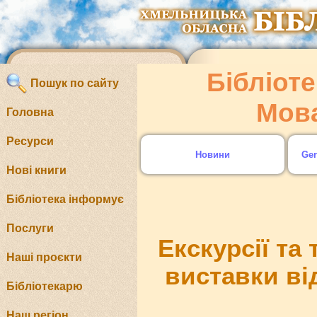
Бібліоте
Пошук по сайту
Мова
Головна
Ресурси
Новини
Ger
Нові книги
Бібліотека інформує
Послуги
Екскурсії та 
Наші проєкти
виставки від
Бібліотекарю
Наш регіон