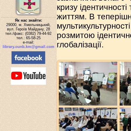
кризу ідентичності
життям. В теперішн
Як нас знайти:
мультикультурност
29000, м. Хмельницький,
вул. Героїв Майдану, 28
розмитою ідентичн
тел./факс: (0382) 79-44-92
тел.: 65-58-25
e-mail:
глобалізації.
library.ounb.km@gmail.com