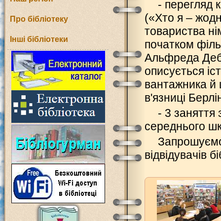
- перегляд 
(«Хто я – жод
Про бібліотеку
товариства ні
Інші бібліотеки
початком філь
Альфреда Деб
описується іс
вантажника й ц
в'язниці Берлі
- 3 заняття
середнього шкі
Запрошуємо
відвідувачів б