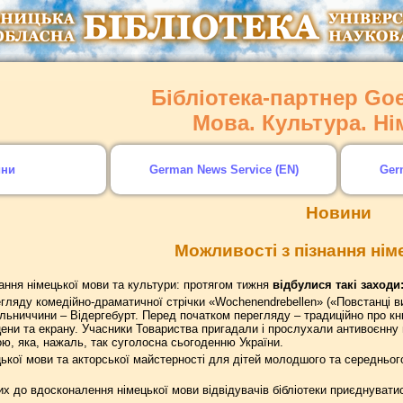
Бібліотека-партнер Goet
Мова. Культура. Н
ини
German News Service (EN)
Ger
Новини
Можливості з пізнання нім
ання німецької мови та культури: протягом тижня
відбулися такі заходи
гляду комедійно-драматичної стрічки «Wochenendrebellen» («Повстанці 
льниччини – Відергебурт. Перед початком перегляду – традиційно про кн
цени та екрану. Учасники Товариства пригадали і прослухали антивоєнну 
ю, яка, нажаль, так суголосна сьогоденню України.
ецької мови та акторської майстерності для дітей молодшого та середнього
 до вдосконалення німецької мови відвідувачів бібліотеки приєднуватис