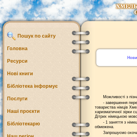
Пошук по сайту
Головна
Нов
Ресурси
Нові книги
Бібліотека інформує
Можливості з пізн
Послуги
- завершення пере
товариства німців Хме
Наші проєкти
харизматичної зірки с
Дітрих німецькою мово
- 1 заняття з нім
Бібліотекарю
обмежена.
Запрошуємо охочих
Наш регіон