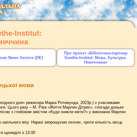
he-Institut:
імеччина
Про проєкт «Бібліотека-партнер
man News Service (DE)
Goethe-Institut: Мова. Культура.
Німеччина»
ецької мови
:
вихідного дня» режисера Марка Ротемунда, 2023р.) з учасниками
иги. Цього разу – М. Ріва «Життя Марлен Дітрих», спогади доньки
пісню з глибоким змістом «Куди зникли квіти?» у виконанні Марлен
 шкільного віку. Наразі запрошуємо охочих, проте кількість місць
я щонеділі о 13.00