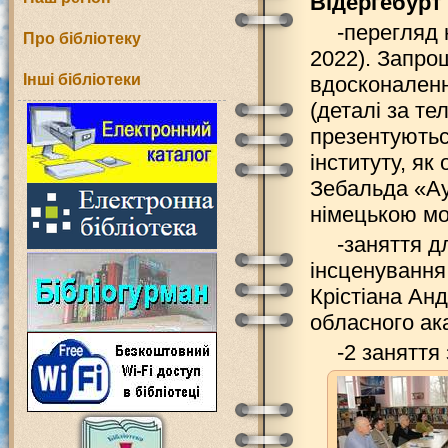
Відергебурт
-перегляд 
Про бібліотеку
2022). Запрош
Інші бібліотеки
вдосконаленн
(деталі за те
презентуютьс
інституту, як
Зебальда «Ау
німецькою м
-заняття д
інсценування
Крістіана Ан
обласного ак
-2 заняття