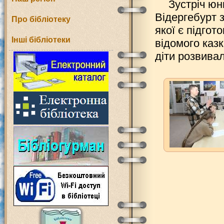
Зустріч юн
Відергебурт
Про бібліотеку
якої є підго
Інші бібліотеки
відомого казк
діти розвивал