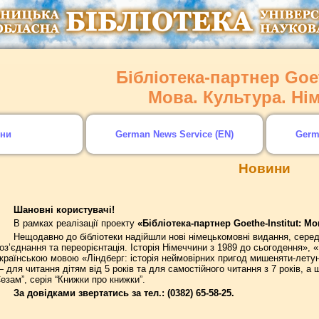
Бібліотека-партнер Goet
Мова. Культура. Ні
ни
German News Service (EN)
Germ
Новини
Шановні користувачі!
В рамках реалізації проекту
«Бібліотека-партнер Goethe-Institut: М
Нещодавно до бібліотеки надійшли нові німецькомовні видання, серед я
оз’єднання та переорієнтація. Історія Німеччини з 1989 до сьогодення», 
країнською мовою «Ліндберг: історія неймовірних пригод мишеняти-летуна»
 для читання дітям від 5 років та для самостійного читання з 7 років, а
езам”, серія “Книжки про книжки”.
За довідками звертатись за тел.: (0382) 65-58-25.