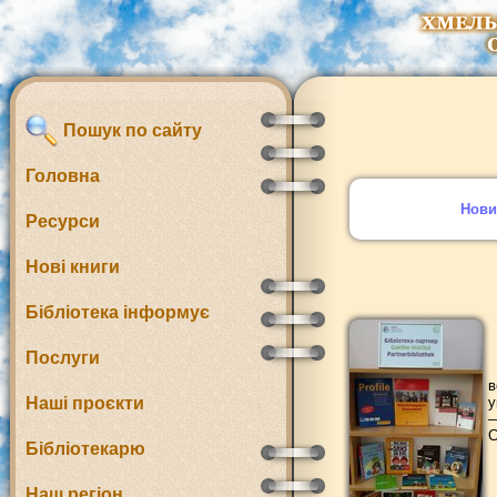
Пошук по сайту
Головна
Нови
Ресурси
Нові книги
Бібліотека інформує
Послуги
в
Наші проєкти
у
—
С
Бібліотекарю
Наш регіон