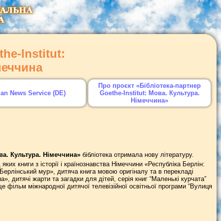
he-Institut:
меччина
Про проєкт «Бібліотека-партнер
an News Service (DE)
Goethe-Institut: Мова. Культура.
Німеччина»
ова. Культура. Німеччина»
бібліотека отримала нову літературу.
ких книги з історії і країнознавства Німеччини «Республіка Берлін:
«Берлінський мур», дитяча книга мовою оригіналу та в перекладі
, дитячі жарти та загадки для дітей, серія книг “Маленькі курчата”
 ще фільм міжнародної дитячої телевізійної освітньої програми “Вулиця