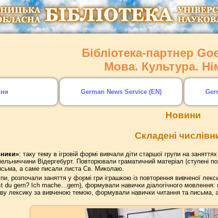
Бібліотека-партнер Goet
Мова. Культура. Н
ини
German News Service (EN)
Ger
Новини
Складені числівн
вники»
: таку тему в ігровій формі вивчали діти старшої групи на заняття
ельниччини Відергебурт. Повторювали граматичний матеріал (ступені пор
сьма, а саме писали листа Св. Миколаю.
пи, розпочали заняття у формі гри іграшкою із повторення вивченої лексик
t du gern? Ich mache…gern), формували навички діалогічного мовлення: п
ову лексику за вивченою темою, формували навички читання та письма, 