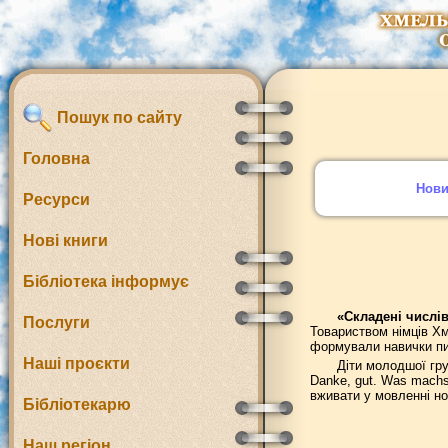
Пошук по сайту
Головна
Нов
Ресурси
Нові книги
Бібліотека інформує
«Складені числі
Послуги
Товариством німців Хм
формували навички пи
Наші проєкти
Діти молодшої гру
Danke, gut. Was machs
вживати у мовленні н
Бібліотекарю
Наш регіон