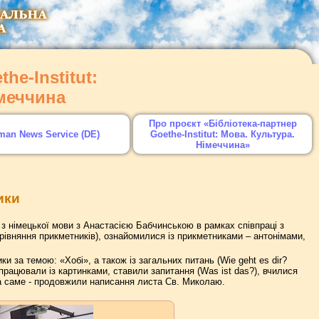
he-Institut:
імеччина
Про проєкт «Бібліотека-партнер
man News Service (DE)
Goethe-Institut: Мова. Культура.
Німеччина»
ики
х з німецької мови з Анастасією Бабчинською в рамках співпраці з
івняння прикметників), ознайомилися із прикметниками – антонімами,
и за темою: «Хобі», а також із загальних питань (Wie geht es dir?
рацювали із картинками, ставили запитання (Was ist das?), вчилися
а саме - продовжили написання листа Св. Миколаю.