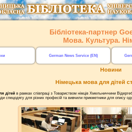
Бібліотека-партнер Goet
Мова. Культура. Н
ини
German News Service (EN)
Ger
Новини
Німецька мова для дітей с
ля дітей
в рамках співпраці з Товариством німців Хмельниччини Відергеб
ди спецодягу для різних професій та вивчили прикметники для опису одя