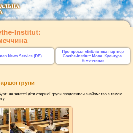
he-Institut:
імеччина
Про проєкт «Бібліотека-партнер
man News Service (DE)
Goethe-Institut: Мова. Культура.
Німеччина»
таршої групи
урт: на занятті діти старшої групи продовжили знайомство з темою
гу.