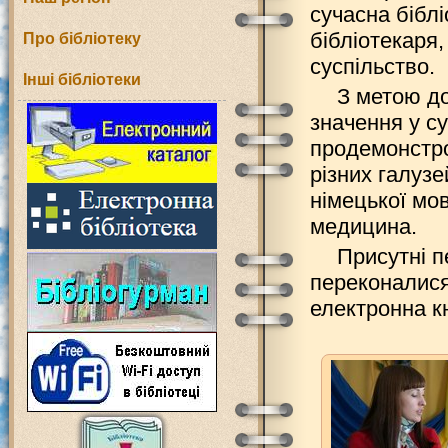
сучасна біблі
бібліотекаря,
Про бібліотеку
суспільство.
Інші бібліотеки
З метою до
значення у су
продемонстров
різних галузе
німецької мов
медицина.
Присутні п
переконалися
електронна к