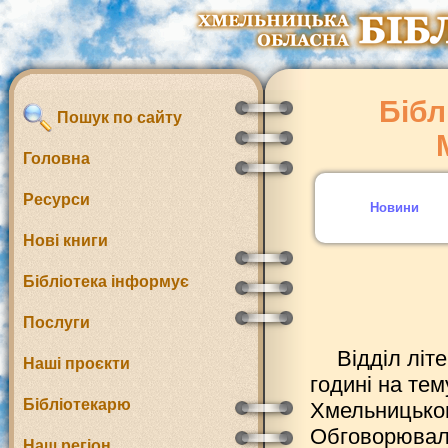
Бібл
Пошук по сайту
Головна
Ресурси
Новини
Нові книги
Бібліотека інформує
Послуги
Відділ літ
Наші проєкти
годині на те
Бібліотекарю
Хмельницько
Обговорювали
Наш регіон