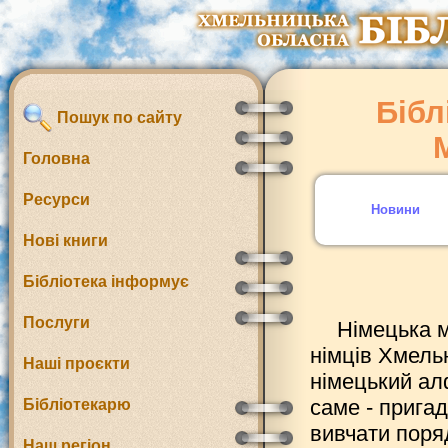
Бібл
Пошук по сайту
Головна
Ресурси
Новини
Нові книги
Бібліотека інформує
Послуги
Німецька м
німців Хмель
Наші проєкти
німецький ал
саме - прига
Бібліотекарю
вивчати поря
Наш регіон