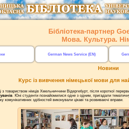
Бібліотека-партнер Goet
Мова. Культура. Н
ини
German News Service (EN)
Ger
Новини
Курс із вивчення німецької мови для 
і з товариством німців Хмельниччини Відергебурт, після короткої перерви
увачів
. Юні студенти познайомилися одне з одним, пригадали тематичну 
ку комунікативних здібностей виконували цікаві та розвиваючі вправи.