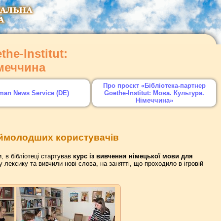
he-Institut:
імеччина
Про проєкт «Бібліотека-партнер
man News Service (DE)
Goethe-Institut: Мова. Культура.
Німеччина»
наймолодших користувачів
, в бібліотеці стартував
курс із вивчення німецької мови для
лексику та вивчили нові слова, на занятті, що проходило в ігровій