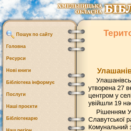
Терит
Пошук по сайту
Головна
Ресурси
Улашанів
Нові книги
Улашанівсь
Бібліотека інформує
утворена 27 в
Послуги
центром у сел
увійшли 19 на
Наші проєкти
Рішенням Ул
Бібліотекарю
Славутської р
Комунальний з
Наш регіон