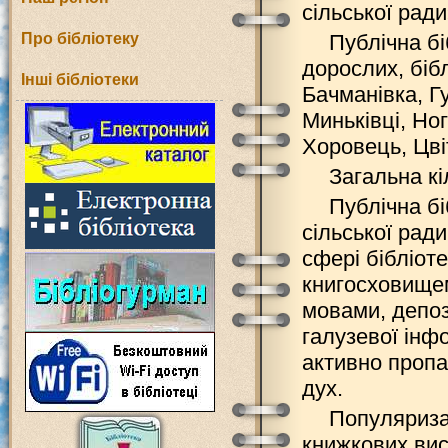
сільської ради
Про бібліотеку
Публічна бі
дорослих, бібл
Інші бібліотеки
Бачманівка, Гу
Миньківці, Но
Хоровець, Цві
Загальна кі
Публічна бі
сільської рад
сфері бібліот
книгосховищем
мовами, депоз
галузевої інфо
активно пропаг
дух.
Популяризац
книжкових вис