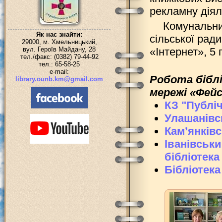
рекламну діял
Комунальни
Як нас знайти:
сільської ради
29000, м. Хмельницький,
вул. Героїв Майдану, 28
«Інтернет», 5 
тел./факс: (0382) 79-44-92
тел.: 65-58-25
e-mail:
Робота біблі
library.ounb.km@gmail.com
мережі «Фейс
КЗ "Публіч
Улашанівсь
Кам’янківс
Іванівськи
бібліотека
Бібліотека