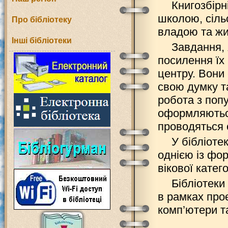
Книгозбірн
школою, сіль
Про бібліотеку
владою та жи
Інші бібліотеки
Завдання, 
посилення їх
центру. Вони
свою думку т
робота з попу
оформляються
проводяться 
У бібліоте
однією із фо
вікової катего
Бібліотеки
в рамках про
комп’ютери т