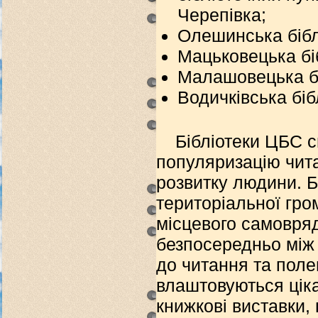
Черепівка;
Олешинська бібл
Мацьковецька бі
Малашовецька бі
Водичківська біб
Бібліотеки ЦБС с
популяризацію чита
розвитку людини. Б
територіальної гр
місцевого самовряд
безпосередньо між
до читання та пол
влаштовуються ціка
книжкові виставки,