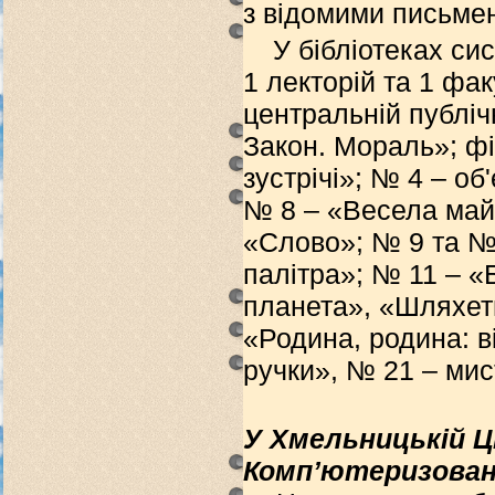
з відомими письменн
У бібліотеках си
1 лекторій та 1 фак
центральній публіч
Закон. Мораль»; фі
зустрічі»; № 4 – о
№ 8 – «Весела майс
«Слово»; № 9 та №
палітра»; № 11 – «
планета», «Шляхетн
«Родина, родина: ві
ручки», № 21 – мис
У Хмельницькій Ц
Комп’ютеризовано