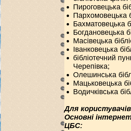
Пироговецька біб
Пархомовецька б
Бахматовецька б
Богдановецька б
Масівецька біблі
Іванковецька біб
бібліотечний пунк
Черепівка;
Олешинська бібл
Мацьковецька бі
Водичківська біб
Для користувачів 
Основні інтернет
ЦБС: