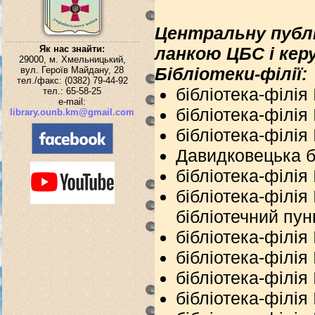
Центральну публі
Як нас знайти:
ланкою ЦБС і керу
29000, м. Хмельницький,
Бібліотеки-філії:
вул. Героїв Майдану, 28
тел./факс: (0382) 79-44-92
бібліотека-філія
тел.: 65-58-25
e-mail:
бібліотека-філія
library.ounb.km@gmail.com
бібліотека-філія
Давидковецька б
бібліотека-філія
бібліотека-філія
бібліотечний пун
бібліотека-філія №
бібліотека-філія
бібліотека-філія
бібліотека-філія