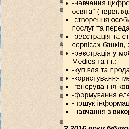
-навчання цифро
освіта" (перегляд
-створення особ
послуг та переда
-реєстрація та с
сервісах банків,
-реєстрація у мо
Medics та ін.;
-купівля та прод
-користування 
-генерування ков
-формування еле
-пошук інформаці
-навчання з вико
З 2016 року бібл