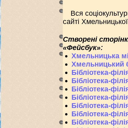
Вся соціокультур
сайті Хмельницько
Створені сторінки
«Фейсбук»:
Хмельницька мі
Хмельницький б
Бібліотека-філ
Бібліотека-філ
Бібліотека-філ
Бібліотека-філ
Бібліотека-філі
Бібліотека-філ
Бібліотека-філ