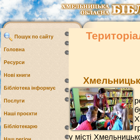
Територіа
Пошук по сайту
Головна
Ресурси
Нові книги
Хмельницька
Бібліотека інформує
р
Послуги
б
Наші проєкти
Х
г
Бібліотекарю
у місті Хмельницьк
Наш регіон