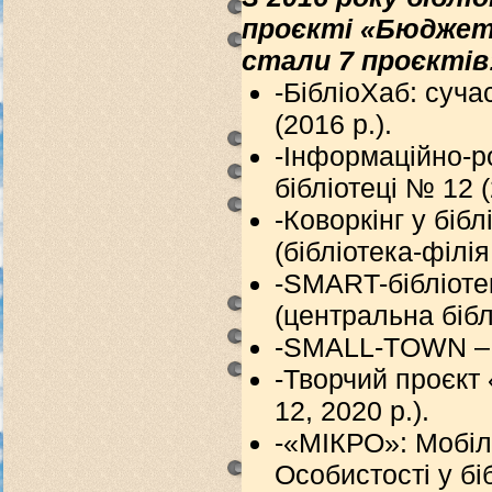
проєкті «Бюджет 
стали 7 проєктів
-БібліоХаб: суча
(2016 р.).
-Інформаційно-р
бібліотеці № 12 (
-Коворкінг у бібл
(бібліотека-філія
-SMART-бібліоте
(центральна біблі
-SMALL-TOWN – у 
-Творчий проєкт 
12, 2020 р.).
-«МІКРО»: Мобіл
Особистості у біб