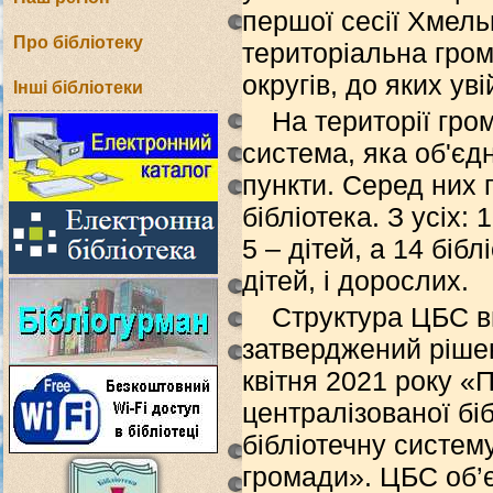
першої сесії Хмель
Про бібліотеку
територіальна гром
округів, до яких у
Інші бібліотеки
На території гро
система, яка об'єдн
пункти. Серед них
бібліотека. З усіх:
5 – дітей, а 14 біб
дітей, і дорослих.
Структура ЦБС в
затверджений ріше
квітня 2021 року «
централізованої бі
бібліотечну систем
громади». ЦБС об’