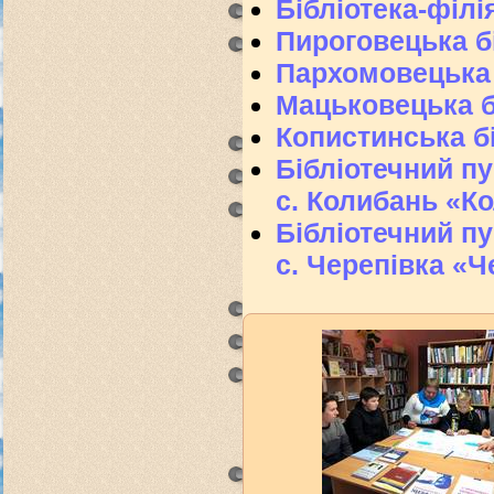
Бібліотека-філ
Пироговецька бі
Пархомовецька 
Мацьковецька б
Копистинська б
Бібліотечний пу
с. Колибань «К
Бібліотечний пу
с. Черепівка «Ч