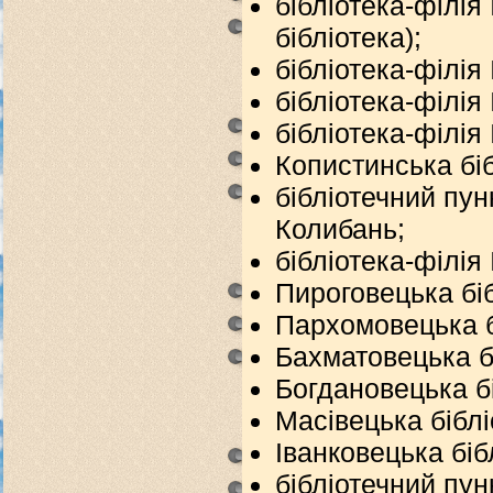
бібліотека-філія
бібліотека);
бібліотека-філія
бібліотека-філія
бібліотека-філія
Копистинська біб
бібліотечний пун
Колибань;
бібліотека-філія
Пироговецька біб
Пархомовецька б
Бахматовецька б
Богдановецька б
Масівецька біблі
Іванковецька біб
бібліотечний пунк