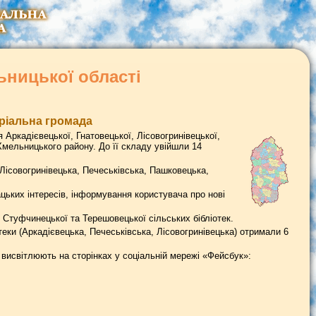
ьницької області
оріальна громада
 Аркадієвецької, Гнатовецької, Лісовогринівецької,
мельницького району. До її складу увійшли 14
 Лісовогринівецька, Печеськівська, Пашковецька,
цьких інтересів, інформування користувача про нові
, Стуфчинецької та Терешовецької сільських бібліотек.
отеки (Аркадієвецька, Печеськівська, Лісовогринівецька) отримали 6
 висвітлюють на сторінках у соціальній мережі «Фейсбук»: