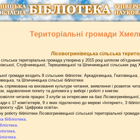
Територіальні громади Хмел
Лісовогринівецька сільська терит
 сільська територіальна громада утворена у 2015 році шляхом об’єднання
івської, Стуфчинецької, Терешовецької та Шпичинецької сільських рад Х
ької громади входить 8 сільських бібліотек: Аркадієвецька, Гнатовецька,
ецька, та Шпичинецька сільські бібліотеки.
нь спрямована на виховання культури читання, виявлення і розвиток чита
и, задоволення попиту та допомога у виборі і роботі з книгою.
озвілля читачів працює 3 клуби за інтересами на базі Лісовогринівецької
мади є 17 комп’ютерів, 9 з яких підключено до мережі «Інтернет», 3 біблі
проєкту «Дія. Цифрова освіта».
у роботу бібліотеки Лісовогринівецької сільської територіальної громади
а бібліотека
.
бліотека
.
ліотека
.
ліотека
.