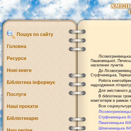
Пошук по сайту
Головна
Лісовогринівецька
Ресурси
Пашковецької, Печеськ
населених пунктів.
Нові книги
До Лісовогринівец
Стуфчинецька, Терешов
Робота книгозбіре
Бібліотека інформує
надходження літератур
Для змістовного д
Послуги
В бібліотеках гро
комп’ютерів в рамках 
Наші проєкти
Всю соціокультурн
Лісовогринівецьк
Стуфчинецька бі
Бібліотекарю
Пашковецька біб
Шпичинецька біб
Наш регіон