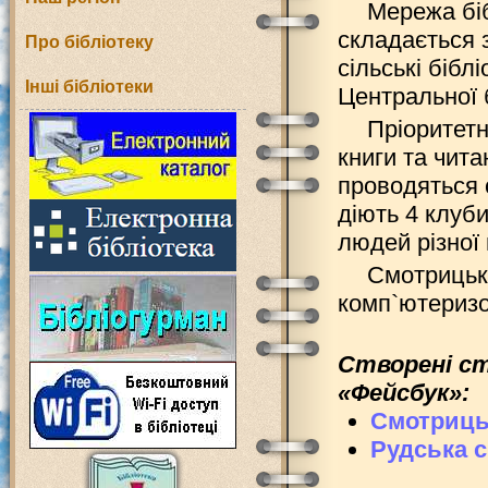
Мережа біб
складається з
Про бібліотеку
сільські бібл
Інші бібліотеки
Центральної б
Пріоритетн
книги та чит
проводяться с
діють 4 клуб
людей різної в
Смотрицька
комп`ютеризо
Створені ст
«Фейсбук»:
Смотрицьк
Рудська с