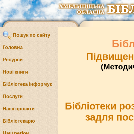
Пошук по сайту
Біб
Головна
Підвищенн
Ресурси
(Методич
Нові книги
Бібліотека інформує
Послуги
Бібліотеки р
Наші проєкти
задля пос
Бібліотекарю
Наш регіон