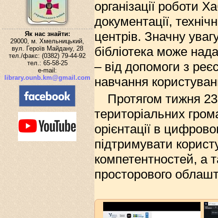
організації роботи Х
документації, техніч
центрів. Значну уваг
Як нас знайти:
29000, м. Хмельницький,
бібліотека може над
вул. Героїв Майдану, 28
тел./факс: (0382) 79-44-92
тел.: 65-58-25
– від допомоги з ре
e-mail:
library.ounb.km@gmail.com
навчання користуван
Протягом тижня 23 
територіальних гром
орієнтації в цифров
підтримувати користу
компетентностей, а 
просторового облашту