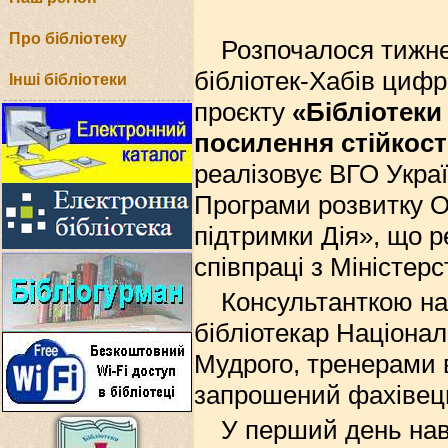
Про бібліотеку
Розпочалося тижне
бібліотек-Хабів цифр
Інші бібліотеки
проєкту
«Бібліотек
посилення стійкост
реалізовує ВГО Украї
Програми розвитку О
підтримки Дія», що р
співпраці з Міністер
Консультанткою на 
бібліотекар Націонал
Мудрого, тренерами 
запрошений фахівец
У перший день на