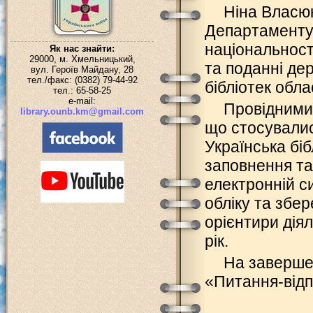
Ніна Власюк
Департаменту 
національност
Як нас знайти:
29000, м. Хмельницький,
та поданні дер
вул. Героїв Майдану, 28
тел./факс: (0382) 79-44-92
бібліотек облас
тел.: 65-58-25
e-mail:
Провідними 
library.ounb.km@gmail.com
що стосувалис
Українська біб
заповнення та
електронній с
обліку та збе
орієнтири діял
рік.
На завершен
«Питання-відп