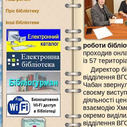
Про бібліотеку
Інші бібліотеки
роботи бібліо
проходив онла
із 57 територі
Директор бі
відділення ВГ
Чабан звернул
своєму виступі
діяльності це
взаємодію Хме
окремо виділи
відділення ВГО