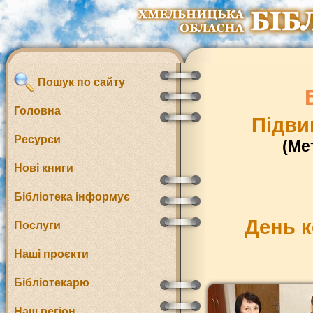
Пошук по сайту
Головна
Підви
Ресурси
(Ме
Нові книги
Бібліотека інформує
День к
Послуги
Наші проєкти
Бібліотекарю
Наш регіон