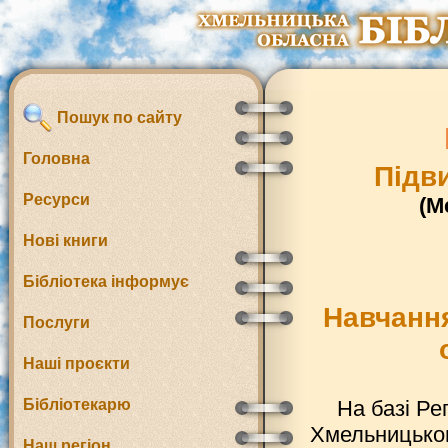
Пошук по сайту
Головна
Підв
Ресурси
(М
Нові книги
Бібліотека інформує
Навчання
Послуги
Наші проєкти
Бібліотекарю
На базі Ре
Хмельницьког
Наш регіон