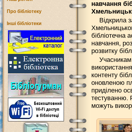
навчання біб
Хмельницько
Про бібліотеку
Відкрила з
Інші бібліотеки
Хмельницьког
бібліотечна 
навчання, ро
розвитку бібл
Учасникам 
використання
контенту біб
оновленою пл
приділено ос
тестуванню. 
можуть викор