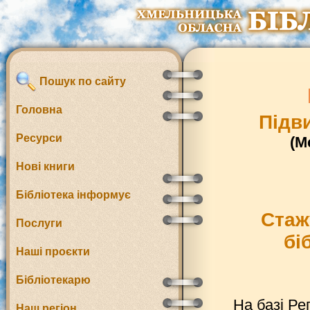
Пошук по сайту
Головна
Підв
Ресурси
(М
Нові книги
Бібліотека інформує
Стаж
Послуги
бі
Наші проєкти
Бібліотекарю
На базі Ре
Наш регіон