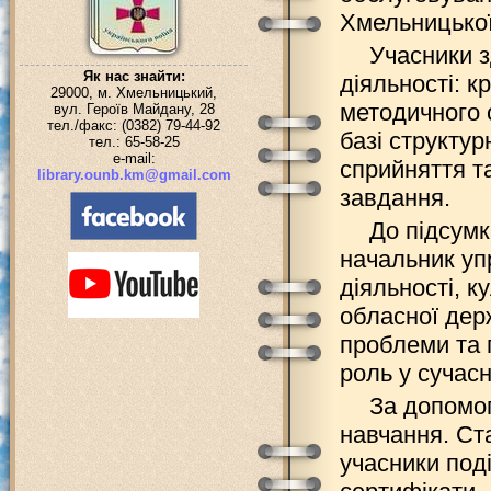
Хмельницької
Учасники з
Як нас знайти:
діяльності: к
29000, м. Хмельницький,
методичного 
вул. Героїв Майдану, 28
тел./факс: (0382) 79-44-92
базі структур
тел.: 65-58-25
e-mail:
сприйняття т
library.ounb.km@gmail.com
завдання.
До підсумк
начальник уп
діяльності, к
обласної держ
проблеми та 
роль у сучасн
За допомог
навчання. Ст
учасники под