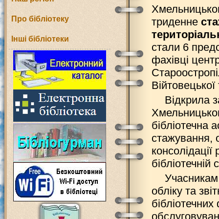
Хмельницьког
Про бібліотеку
триденне
ста
територіаль
Інші бібліотеки
стали 6 предс
фахівці цент
Староостропіл
Війтовецької
Відкрила з
Хмельницьког
бібліотечна 
стажування, 
консолідації 
бібліотечній с
Учасникам 
обліку та зві
бібліотечних 
обслуговуван