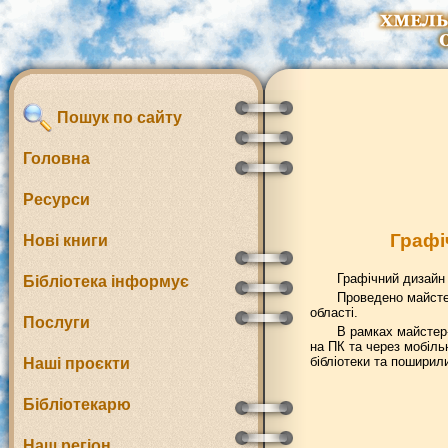
Пошук по сайту
Головна
Ресурси
Графі
Нові книги
Графічний дизайн
Бібліотека інформує
Проведено майсте
області.
Послуги
В рамках майстер
на ПК та через мобіль
бібліотеки та поширил
Наші проєкти
Бібліотекарю
Наш регіон