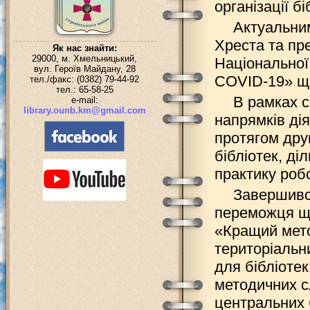
організації бі
Актуальним
Хреста та пр
Як нас знайти:
29000, м. Хмельницький,
Національної 
вул. Героїв Майдану, 28
COVID-19» що
тел./факс: (0382) 79-44-92
тел.: 65-58-25
В рамках с
e-mail:
library.ounb.km@gmail.com
напрямків дія
протягом дру
бібліотек, д
практику робо
Завершився
переможця що
«Кращий мето
територіальн
для бібліотек
методичних с
центральних 