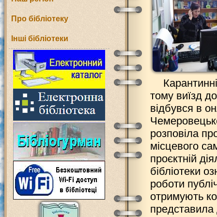
Про бібліотеку
Інші бібліотеки
Карантинні
тому виїзд д
відбувся в о
Чемеровецько
розповіла пр
місцевого са
проєктній ді
бібліотеки о
роботи публіч
отримують кор
представила 