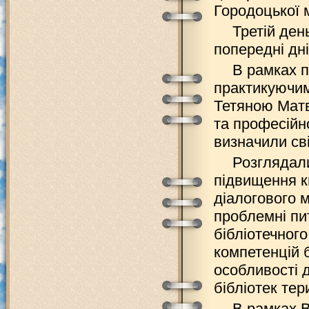
Городоцької 
Третій ден
попередні дні
В рамках п
практикуючим
Тетяною Матв
та професійн
визначили св
Розглядал
підвищення кв
діалогового 
проблемні пит
бібліотечног
компетенцій б
особливості д
бібліотек тер
В рамках В