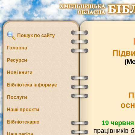
Пошук по сайту
Головна
Підви
Ресурси
(М
Нові книги
Бібліотека інформує
П
Послуги
осн
Наші проєкти
19 червня
Бібліотекарю
працівників 
Наш регіон