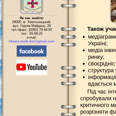
Як нас знайти:
29000, м. Хмельницький,
вул. Героїв Майдану, 28
Також уча
тел./факс: (0382) 79-44-92
тел.: 65-58-25
медіаграмо
e-mail:
library.ounb.km@gmail.com
Україні;
медіа інв
ринку;
своєрідніс
структура 
інформацій
вдається 
Під час ін
спробували н
критичного м
розрізняти фа