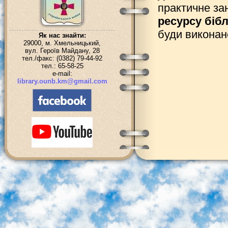
практичне за
ресурсу бібл
буди виконан
Як нас знайти:
29000, м. Хмельницький,
вул. Героїв Майдану, 28
тел./факс: (0382) 79-44-92
тел.: 65-58-25
e-mail:
library.ounb.km@gmail.com