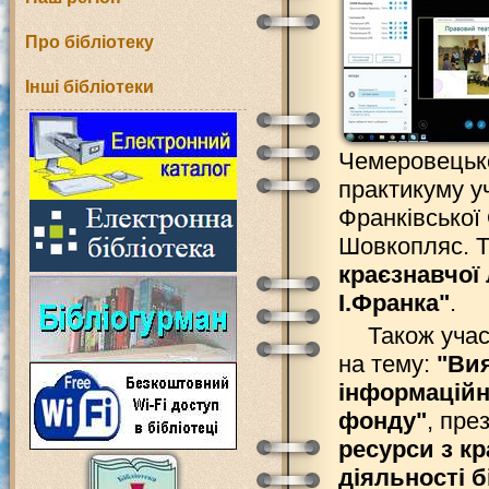
Про бібліотеку
Інші бібліотеки
Чемеровецько
практикуму у
Франківської
Шовкопляс. Т
краєзнавчої 
І.Франка"
.
Також уча
на тему:
"Вия
інформаційн
фонду"
, пре
ресурси з кр
діяльності б