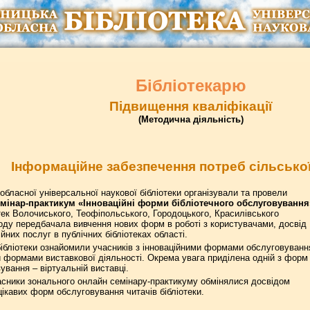
Бібліотекарю
Підвищення кваліфікації
(Методична діяльність)
Інформаційне забезпечення потреб сільсько
обласної універсальної наукової бібліотеки організували та провели
мінар-практикум «Інноваційні форми бібліотечного обслуговування
отек Волочиського, Теофіпольського, Городоцького, Красилівського
оду передбачала вивчення нових форм в роботі з користувачами, досвід
йних послуг в публічних бібліотеках області.
бібліотеки ознайомили учасників з інноваційними формами обслуговуванн
и формами виставкової діяльності. Окрема увага приділена одній з форм
ування – віртуальній виставці.
асники зонального онлайн семінару-практикуму обмінялися досвідом
ікавих форм обслуговування читачів бібліотеки.