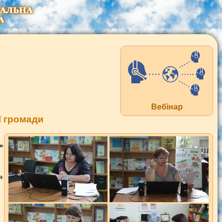
Вебінар
ї громади
»
я