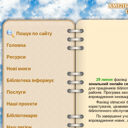
Пошук по сайту
Головна
Ресурси
Нові книги
29 липня
фахівці 
Бібліотека інформує
зональний онлайн се
для працівників біблі
Послуги
районів. Програма зах
впровадження інноваці
Фахівці обласної 
Наші проєкти
користувачів, цікавим
бібліотечного обслугов
Бібліотекарю
По завершенні уч
впровадження нових, ц
Наш регіон