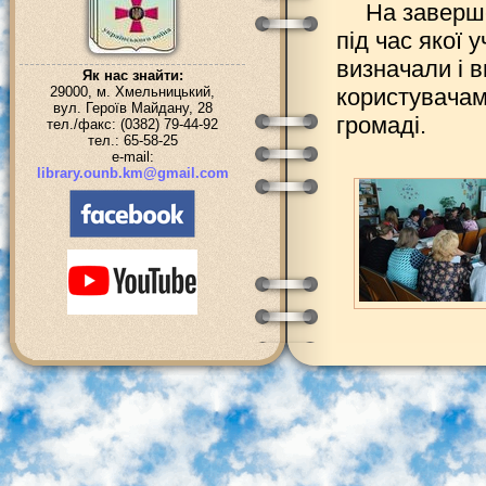
На заверше
під час якої 
визначали і в
Як нас знайти:
29000, м. Хмельницький,
користувачам 
вул. Героїв Майдану, 28
громаді.
тел./факс: (0382) 79-44-92
тел.: 65-58-25
e-mail:
library.ounb.km@gmail.com