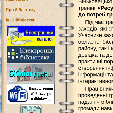
Віньковецько
тренінг
«Ресу
Про бібліотеку
до потреб гр
Інші бібліотеки
Під час тр
заходів, які 
Учасники зах
обласної бібл
району, так і
довідка та до
практичні по
створення ін
інформації та
інтерактивном
Працівники
проведенні т
надання бібл
громади навк