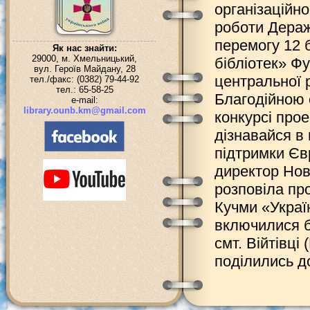
організаційн
роботи Дераж
перемогу 12 б
Як нас знайти:
29000, м. Хмельницький,
бібліотек» Ф
вул. Героїв Майдану, 28
центральної р
тел./факс: (0382) 79-44-92
тел.: 65-58-25
Благодійною 
e-mail:
library.ounb.km@gmail.com
конкурсі про
дізнавайся в 
підтримки Єв
директор Нов
розповіла пр
Кучми «Украї
включилися б
смт. Війтівці
поділились д