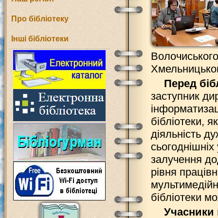
Про бібліотеку
Інші бібліотеки
Волочиського
Хмельницьког
Перед біб
заступник ди
інформатизац
бібліотеки, я
діяльність ду
сьогоднішніх 
залучення до
рівня працівн
мультимедійн
бібліотеки мо
Учасники 