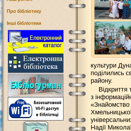
Про бібліотеку
Інші бібліотеки
культури Дун
поділились с
району.
Відкриття 
з інформацій
«Знайомство 
Хмельницької
універсальни
Надії Микола