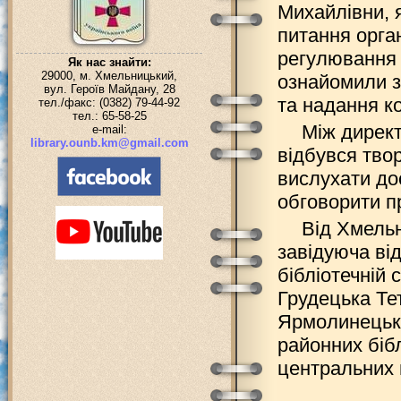
Михайлівни, я
питання орга
регулювання д
Як нас знайти:
29000, м. Хмельницький,
ознайомили з 
вул. Героїв Майдану, 28
та надання к
тел./факс: (0382) 79-44-92
тел.: 65-58-25
Між директ
e-mail:
library.ounb.km@gmail.com
відбувся тво
вислухати дос
обговорити п
Від Хмельн
завідуюча ві
бібліотечній 
Грудецька Тет
Ярмолинецько
районних біб
центральних м