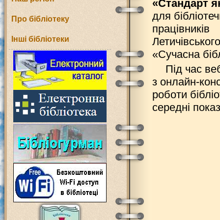
«Стандарт я
для бібліоте
Про бібліотеку
працівників
Інші бібліотеки
Летичівського
«Сучасна біб
Під час ве
з онлайн-кон
роботи біблі
середні показ