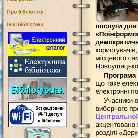
Про бібліотеку
Інші бібліотеки
послуги для
«Поінформов
демократичн
користувачів,
місцевого са
Новоушицьког
Програма 
що таке елек
електронні по
Учасники о
виборчого пр
Центральної 
акцентовано 
розділі «Дер