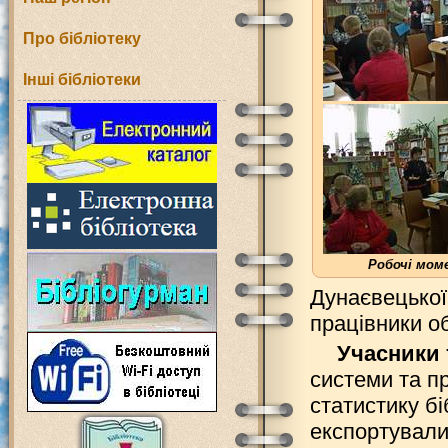
Про бібліотеку
Інші бібліотеки
Робочі мом
Дунаєвецької
працівники об
Учасники 
системи та п
статистику бі
експортували