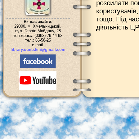
розсилати по
користувачів
тощо. Під час
Як нас знайти:
діяльність Ц
29000, м. Хмельницький,
вул. Героїв Майдану, 28
тел./факс: (0382) 79-44-92
тел.: 65-58-25
e-mail:
library.ounb.km@gmail.com