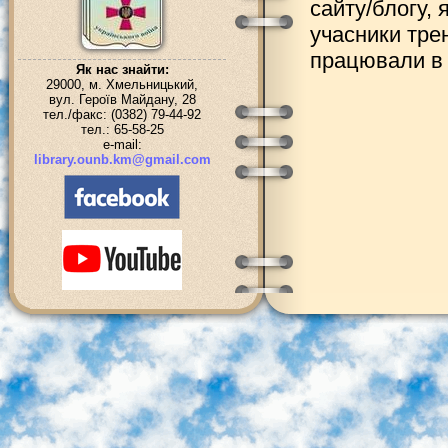
сайту/блогу, 
учасники трен
працювали в 
Як нас знайти:
29000, м. Хмельницький,
вул. Героїв Майдану, 28
тел./факс: (0382) 79-44-92
тел.: 65-58-25
e-mail:
library.ounb.km@gmail.com