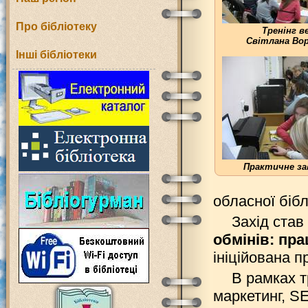
Про бібліотеку
Тренінг в
Світлана Во
Інші бібліотеки
Практичне за
обласної бібл
Захід ста
обмінів: пр
ініційована 
В рамках т
маркетинг, S