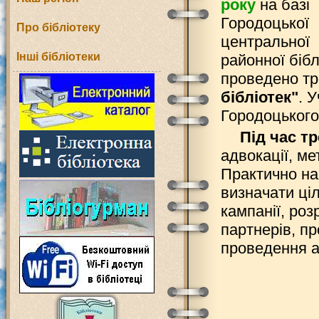
року
на базі
Городоцької
Про бібліотеку
центральної
Інші бібліотеки
районної бібл
проведено тр
бібліотек"
. 
Городоцького
Під час т
адвокації, м
Практично на
визначати ціл
кампанії, ро
партнерів, пр
проведення ад