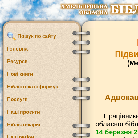
Пошук по сайту
Головна
Підви
Ресурси
(М
Нові книги
Бібліотека інформує
Адвокаці
Послуги
Наші проєкти
Працівник
обласної бібл
Бібліотекарю
14 березня 2
Наш регіон