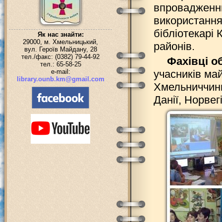
впровадженню
використання 
бібліотекарі
Як нас знайти:
29000, м. Хмельницький,
районів.
вул. Героїв Майдану, 28
тел./факс: (0382) 79-44-92
Фахівці о
тел.: 65-58-25
e-mail:
учасників май
library.ounb.km@gmail.com
Хмельниччини,
Данії, Норвег