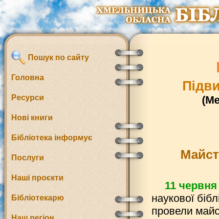
Пошук по сайту
Головна
Підви
Ресурси
(М
Нові книги
Бібліотека інформує
Майст
Послуги
Наші проєкти
11 червня
наукової бібл
Бібліотекарю
провели майст
Наш регіон