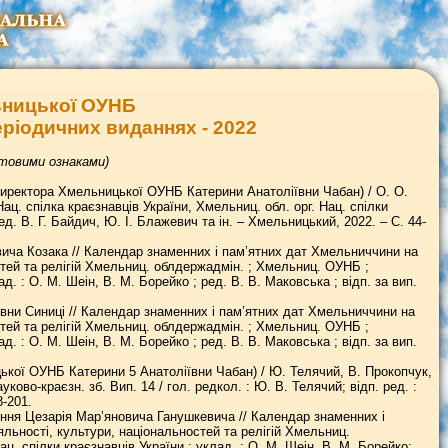
ьницької ОУНБ
еріодичних виданнях - 2022
стовими ознаками)
 директора Хмельницької ОУНБ Катерини Анатоліївни Чабан) / О. О.
Нац. спілка краєзнавців України, Хмельниц. обл. орг. Нац. спілки
ред. В. Г. Байдич, Ю. І. Блажевич та ін. – Хмельницький, 2022. – С. 44-
вича Козака // Календар знаменних і пам’ятних дат Хмельниччини на
ностей та релігій Хмельниц. облдержадмін. ; Хмельниц. ОУНБ ;
д. : О. М. Шеін, В. М. Борейко ; ред. В. В. Маковська ; відп. за вип.
ївни Синиці // Календар знаменних і пам’ятних дат Хмельниччини на
ностей та релігій Хмельниц. облдержадмін. ; Хмельниц. ОУНБ ;
д. : О. М. Шеін, В. М. Борейко ; ред. В. В. Маковська ; відп. за вип.
цької ОУНБ Катерини 5 Анатоліївни Чабан) / Ю. Телячий, В. Прокопчук,
во-краєзн. зб. Вип. 14 / гол. редкол. : Ю. В. Телячий; відп. ред. :
8-201.
ення Цезарія Мар’яновича Ганушкевича // Календар знаменних і
іяльності, культури, національностей та релігій Хмельниц.
. спілки краєзнавців України ; уклад. : О. М. Шеін, В. М. Борейко;