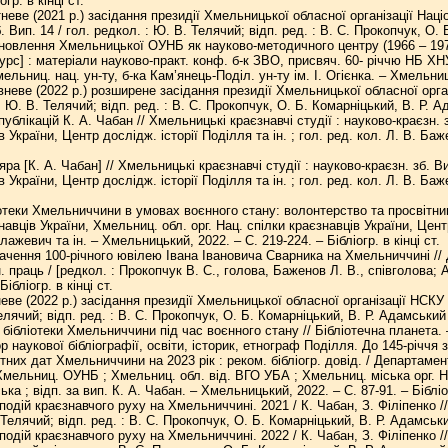
огр. в кінці ст.
еве (2021 р.) засідання президії Хмельницької обласної організації Наці
. Вип. 14 / гол. редкол. : Ю. В. Телячий; відп. ред. : В. С. Прокопчук, О.
овлення Хмельницької ОУНБ як науково-методичного центру (1966 – 1970 р
рс] : матеріали науково-практ. конф. б-к ЗВО, присвяч. 60- річчю НБ ХНУ, 
мельниц. нац. ун-ту, б-ка Кам’янець-Поділ. ун-ту ім. І. Огієнка. – Хмельниць
неве (2022 р.) розширене засідання президії Хмельницької обласної орга
 : Ю. В. Телячий; відп. ред. : В. С. Прокопчук, О. Б. Комарніцький, В. Р. 
ублікацій К. А. Чабан // Хмельницькі краєзнавчі студії : науково-краєзн. з
в України, Центр дослідж. історії Поділля та ін. ; гол. ред. кол. Л. В. Ба
а [К. А. Чабан] // Хмельницькі краєзнавчі студії : науково-краєзн. зб. Ви
в України, Центр дослідж. історії Поділля та ін. ; гол. ред. кол. Л. В. Ба
отеки Хмельниччини в умовах воєнного стану: волонтерство та просвітництв
навців України, Хмельниц. обл. орг. Нац. спілки краєзнавців України, Центр
лажевич та ін. – Хмельницький, 2022. – С. 219-224. – Бібліогр. в кінці ст.
ачення 100-річного ювілею Івана Івановича Сварника на Хмельниччині // Д
. праць / [редкол. : Прокопчук В. С., голова, Баженов Л. В., співголова; А
Бібліогр. в кінці ст.
еве (2022 р.) засідання президії Хмельницької обласної організації НСКУ 
елячий; відп. ред. : В. С. Прокопчук, О. Б. Комарніцький, В. Р. Адамський 
 бібліотеки Хмельниччини під час воєнного стану // Бібліотечна планета. –
р наукової бібліографії, освіти, історик, етнограф Поділля. До 145-річ
тних дат Хмельниччини на 2023 рік : реком. бібліогр. довід. / Департаме
мельниц. ОУНБ ; Хмельниц. обл. від. ВГО УБА ; Хмельниц. міська орг. Нац
ка ; відп. за вип. К. А. Чабан. – Хмельницький, 2022. – С. 87-91. – Бібліог
подій краєзнавчого руху на Хмельниччині. 2021 / К. Чабан, З. Філіпенко /
 Телячий; відп. ред. : В. С. Прокопчук, О. Б. Комарніцький, В. Р. Адамськи
подій краєзнавчого руху на Хмельниччині. 2022 / К. Чабан, З. Філіпенко /