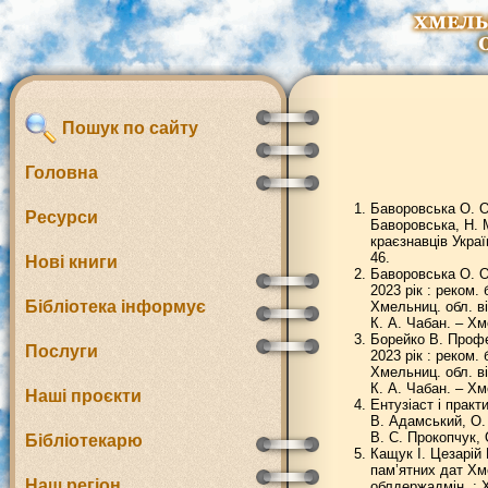
Пошук по сайту
Головна
Баворовська О. О
Ресурси
Баворовська, Н. М
краєзнавців Украї
46.
Нові книги
Баворовська О. О
2023 рік : реком.
Бібліотека інформує
Хмельниц. обл. ві
К. А. Чабан. – Хме
Борейко В. Профе
Послуги
2023 рік : реком.
Хмельниц. обл. ві
К. А. Чабан. – Хме
Наші проєкти
Ентузіаст і прак
В. Адамський, О. 
В. С. Прокопчук, 
Бібліотекарю
Кащук І. Цезарій
пам’ятних дат Хме
Наш регіон
облдержадмін. ; Х