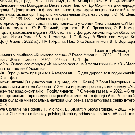
елячий; відп. ред. : В. С. Прокопчук, О. Б. Комарніцький, В. Р. Адамський 
 Віньковеччини Володимир Васильович Павлюк. До 65-річчя з дня народже
. довід. / Департамент інформ. діяльності, культури, національностей та
ельниц. міська орг. Нац. спілки краєзнавців України ; уклад. : О. М. Шеін,
. – С. 136-138. – Бібліогр. в кінці ст.
 історико-краєзнавчі видання, що надійшли у фонди Хмельницької ОУНБ п
14 / гол. редкол. : Ю. В. Телячий; відп. ред. : В. С. Прокопчук, О. Б. Ком
ідкісні краєзнавчі видання ХІХ століття у фондах Хмельницької обласної 
лля. Йосип Роллє / В. М. Шелегеда, І. С. Лабчук // Бібліотека. Наука. Ко
. (4-6 жовт. 2022 р.) / НАН України, Нац. б-ка України імені В. І. Вернадс
Газетні публікації
ниччину прийшла «Книжкова весна» // Голос України. – 2022. – 21 квіт.
зі // Життя і слово. – 2022. – 29 квіт. – С. 1 : фот.
ках XVI Обласного форуму «Книжкова весна на Хмельниччині» у КЗ «Білогі
 карті великої України».
ів : [про участь працівників Чемеровец. ЦБ для дорослих в годині-реквіє
С. 5 : фот.
ські читанні [за участю зав. від. мед. літ. І. Козак] // Зоря Надгориння. –
 хмельницького телебачення. У Хмельницькому презентували книжку «Ана
сну телерадіокомпанію «Поділля-центр» // Сімейна газета. – 2022. – 6 лип
те, що маємо : [про вилучення російськомов. літ. з фондів б-ки] // Голос Ук
ька обласна універсальна наукова бібліотека започаткувала серію інтегра
С. 8.
we Czytanie na Podolu / F. Micincki, E. Brulant // Slowo Polskie. – 2022. – №
az w Chmielniku milosnicy polskiej literatury oddais sie lekturze «Ballad i