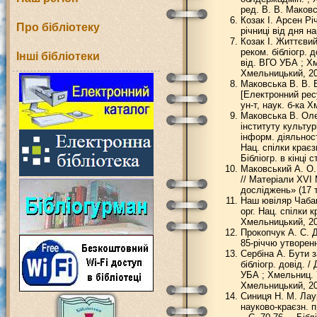
ред. В. В. Маковсь
Козак І. Арсен Рі
Про бібліотеку
річниці від дня на
Козак І. Життєви
реком. бібліогр. 
Інші бібліотеки
від. ВГО УБА ; Хм
Хмельницький, 2022
Маковська В. В. Е
[Електронний ресу
ун-т, наук. б-ка Х
Маковська В. Оле
інституту культур
інформ. діяльнос
Нац. спілки краєз
Бібліогр. в кінці ст
Маковський А. О. 
// Матеріали ХVІ
досліджень» (17 т
Наш ювіляр Чабан 
орг. Нац. спілки к
Хмельницький, 20
Прокопчук А. С. Д
85-річчю утворенн
Сербіна А. Бути 
бібліогр. довід. 
УБА ; Хмельниц. 7
Хмельницький, 2022
Синиця Н. М. Лаур
науково-краєзн. п