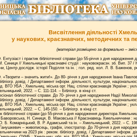
Висвітлення діяльності Хмел
у наукових, краєзнавчих, методичних та п
(матеріал розміщено за формально – змі
. Ентузіаст і практик бібліотечної справи (до 55-річчя з дня народження
. Синиця // Хмельницькі краєзнавчі студії : науковокраєзн. зб. Вип. 37 / 
ни, Центр дослідж. історії Поділля та ін. ; гол. ред. кол. Л. В. Баженов, 
. «Творити – значить жити!». До 80- річчя з дня народження Івана Павло
 бібліогр. довід. / Департамент інформ. діяльності, культури, національ
д. ВГО УБА ; Хмельниц. міська орг. Нац. спілки краєзнавців України ; укла
льницький, 2022. – С. 111-114. – Бібліогр. в кінці ст.
сіонал бібліотечної справи. До 70- річчя з дня народження Надії Микола
 бібліогр. довід. / Департамент інформ. діяльності, культури, національ
д. ВГО УБА ; Хмельниц. міська орг. Нац. спілки краєзнавців України ; укла
льницький, 2022. – С. 145-150. – Бібліогр. в кінці ст.
тик бібліотечної справи (до 55-річчя з дня народження директора Хмельни
Баворовська, Н. Синиця, В. Маковська // Краєзнавець Хмельниччини : науко
О. Б. Комарніцький, В. Р. Адамський та ін. – Хмельницький, 2022. – С. 19
 Ганушкевич – живописець, графік, ілюстратор. До 70-річчя з дня народж
льниччини на 2023 рік : реком. бібліогр. довід. / Департамент інформ. д
мельниц. ОУНБ ; Хмельниц. обл. від. ВГО УБА ; Хмельниц. міська орг. Нац