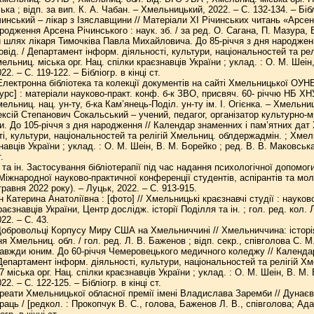
ка ; відп. за вип. К. А. Чабан. – Хмельницький, 2022. – С. 132-134. – Біблі
чинський – лікар з Ізяславщини // Матеріали ХІ Річинських читань «Арсен
родження Арсена Річинського : наук. зб. / за ред. О. Сагана, П. Мазура, В. 
й шлях лікаря Тимочківа Павла Михайловича. До 85-річчя з дня народженн
довід. / Департамент інформ. діяльності, культури, національностей та 
ельниц. міська орг. Нац. спілки краєзнавців України ; уклад. : О. М. Шеін,
. – С. 119-122. – Бібліогр. в кінці ст.
лектронна бібліотека та колекції документів на сайті Хмельницької ОУНБ 
рс] : матеріали науково-практ. конф. б-к ЗВО, присвяч. 60- річчю НБ ХНУ, 
мельниц. нац. ун-ту, б-ка Кам’янець-Поділ. ун-ту ім. І. Огієнка. – Хмельниць
ксій Степанович Сокальський – учений, педагог, організатор культурно-м
и. До 105-річчя з дня народження // Календар знаменних і пам’ятних дат 
ті, культури, національностей та релігій Хмельниц. облдержадмін. ; Хмел
навців України ; уклад. : О. М. Шеін, В. М. Борейко ; ред. В. В. Маковська
.
та ін. Застосування бібліотерапії під час надання психологічної допомо
 Міжнародної науково-практичної конференції студентів, аспірантів та м
равня 2022 року). – Луцьк, 2022. – С. 913-915.
Катерина Анатоліївна : [фото] // Хмельницькі краєзнавчі студії : науково
раєзнавців України, Центр дослідж. історії Поділля та ін. ; гол. ред. кол.
22. – С. 43.
обровольці Корпусу Миру США на Хмельниччині // Хмельниччина: історія т
я Хмельниц. обл. / гол. ред. Л. В. Баженов ; відп. секр., співголова С. М.
завжди юним. До 60-річчя Чемеровецького медичного коледжу // Календар
/ Департамент інформ. діяльності, культури, національностей та релігій
 міська орг. Нац. спілки краєзнавців України ; уклад. : О. М. Шеін, В. М. 
. – С. 122-125. – Бібліогр. в кінці ст.
еати Хмельницької обласної премії імені Владислава Заремби // Дунаєвечч
раць / [редкол. : Прокопчук В. С., голова, Баженов Л. В., співголова; Адам