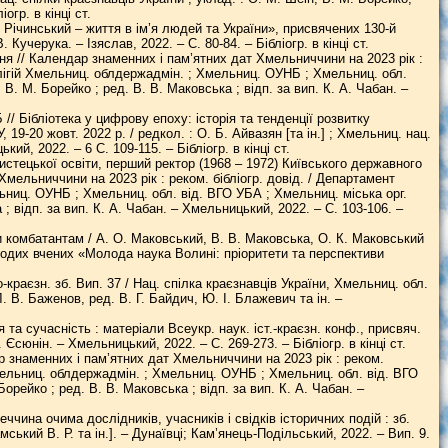
огр. в кінці ст.
 Річинський – життя в ім’я людей та України», присвячених 130-й
Кучерука. – Ізяслав, 2022. – С. 80-84. – Бібліогр. в кінці ст.
я // Календар знаменних і пам’ятних дат Хмельниччини на 2023 рік :
релігій Хмельниц. облдержадмін. ; Хмельниц. ОУНБ ; Хмельниц. обл.
 В. М. Борейко ; ред. В. В. Маковська ; відп. за вип. К. А. Чабан. –
// Бiблiотека у цифрову епоху: історія та тенденцiї розвитку
19-20 жовт. 2022 р. / редкол. : О. Б. Айвазян [та ін.] ; Хмельниц. нац.
кий, 2022. – 6 С. 109-115. – Бібліогр. в кінці ст.
истецької освіти, перший ректор (1968 – 1972) Київського державного
Хмельниччини на 2023 рік : реком. бібліогр. довід. / Департамент
ьниц. ОУНБ ; Хмельниц. обл. від. ВГО УБА ; Хмельниц. міська орг.
 ; відп. за вип. К. А. Чабан. – Хмельницький, 2022. – С. 103-106. –
ги комбатантам / А. О. Маковський, В. В. Маковська, О. К. Маковський
олодих вчених «Молода наука Волині: пріоритети та перспективи
-краєзн. зб. Вип. 37 / Нац. спілка краєзнавців України, Хмельниц. обл.
 Л. В. Баженов, ред. В. Г. Байдич, Ю. І. Блажевич та ін. –
а сучасність : матеріали Всеукр. наук. іст.-краєзн. конф., присвяч.
 Єсюнін. – Хмельницький, 2022. – С. 269-273. – Бібліогр. в кінці ст.
 знаменних і пам’ятних дат Хмельниччини на 2023 рік : реком.
 Хмельниц. облдержадмін. ; Хмельниц. ОУНБ ; Хмельниц. обл. від. ВГО
Борейко ; ред. В. В. Маковська ; відп. за вип. К. А. Чабан. –
ина очима дослідників, учасників і свідків історичних подій : зб.
ський В. Р. та ін.]. – Дунаївці; Кам’янець-Подільський, 2022. – Вип. 9.