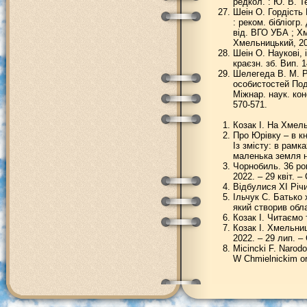
редкол. : Ю. В. Т
Шеін О. Гордість
: реком. бібліогр
від. ВГО УБА ; Хм
Хмельницький, 2022
Шеін О. Наукові,
краєзн. зб. Вип. 
Шелегеда В. М. Р
особистостей Поді
Міжнар. наук. конф
570-571.
Козак І. На Хмель
Про Юрівку – в кни
Із змісту: в рам
маленька земля на
Чорнобиль. 36 рок
2022. – 29 квіт. – 
Відбулися XI Річин
Ільчук С. Батько
який створив обла
Козак І. Читаємо 
Козак І. Хмельниц
2022. – 29 лип. – 
Micincki F. Narodo
W Chmielnickim or