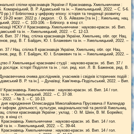
ональної спілки краєзнавців України // Краєзнавець Хмельниччини :
 Б. Комарніцький, В. Р. Адамський та ін. – Хмельницький, 2022. – С. 5-6.
р.) // Бiблiотека у цифрову епоху: історія та тенденцiї розвитку
19-20 жовт. 2022 р. / редкол. : О. Б. Айвазян [та ін.] ; Хмельниц. нац.
кий, 2022. – С. 103-106. – Бібліогр. в кінці ст.
нізації НСКУ // Краєзнавець Хмельниччини : науково-краєзн. зб. Вип.
Адамський та ін. – Хмельницький, 2022. – С. 12-13.
б. Вип. 37 / Нац. спілка краєзнавців України, Хмельниц. обл. орг. Нац.
женов, ред. В. Г. Байдич, Ю. І. Блажевич та ін. – Хмельницький, 2022. –
п. 37 / Нац. спілка 8 краєзнавців України, Хмельниц. обл. орг. Нац.
женов, ред. В. Г. Байдич, Ю. І. Блажевич та ін. – Хмельницький, 2022. –
о // Хмельницькі краєзнавчі студії : науково-краєзн. зб. Вип. 37 /
 дослідж. історії Поділля та ін. ; гол. ред. кол. Л. В. Баженов, ред. В.
унаєвеччина очима дослідників, учасників і свідків історичних подій :
дамський В. Р. та ін.]. – Дунаївці; Кам’янець-Подільський, 2022. – Вип.
// Краєзнавець Хмельниччини : науково-краєзн. зб. Вип. 14 / гол.
та ін. – Хмельницький, 2022. – С. 37-38.
 2022. – № 3. – С. 10-13.
чя з дня народження Олександра Миколайовича Прусевича // Календар
нт інформ. діяльності, культури, національностей та релігій Хмельниц.
. спілки краєзнавців України ; уклад. : О. М. Шеін, В. М. Борейко;
р. в кінці ст.
/ Краєзнавець Хмельниччини : науково-краєзн. зб. Вип. 14 / гол.
й та ін. – Хмельницький, 2022. – С. 39-44.
/ Краєзнавець Хмельниччини : науково-краєзн. зб. Вип. 14 / гол.