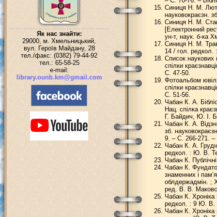
– С. 70-76. – Біблі
Синиця Н. М. Лютн
науковокраєзн. зб
Синиця Н. М. Стан
[Електронний ресу
Як нас знайти:
ун-т, наук. б-ка Х
29000, м. Хмельницький,
Синиця Н. М. Трав
вул. Героїв Майдану, 28
14 / гол. редкол.
тел./факс: (0382) 79-44-92
Список наукових п
тел.: 65-58-25
спілки краєзнавці
e-mail:
С. 47-50.
library.ounb.km@gmail.com
Фотоальбом ювіляр
спілки краєзнавці
С. 51-56.
Чабан К. А. Біблі
Нац. спілка краєз
Г. Байдич, Ю. І. Б
Чабан К. А. Відзн
зб. науковокраєзн
9. – С. 266-271. – 
Чабан К. А. Грудн
редкол. : Ю. В. Т
Чабан К. Публічні
Чабан К. Фундато
знаменних і пам’я
облдержадмін. ; Х
ред. В. В. Маковсь
Чабан К. Хроніка 
редкол. : 9 Ю. В.
Чабан К. Хроніка 