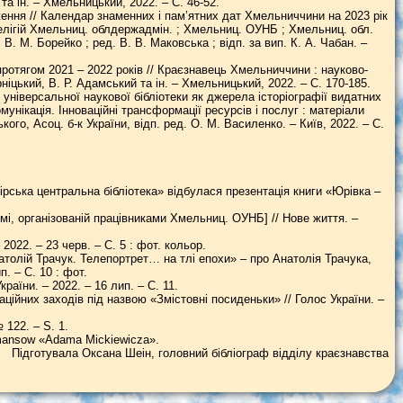
та ін. – Хмельницький, 2022. – С. 46-52.
ння // Календар знаменних і пам’ятних дат Хмельниччини на 2023 рік
 релігій Хмельниц. облдержадмін. ; Хмельниц. ОУНБ ; Хмельниц. обл.
 В. М. Борейко ; ред. В. В. Маковська ; відп. за вип. К. А. Чабан. –
ротягом 2021 – 2022 років // Краєзнавець Хмельниччини : науково-
арніцький, В. Р. Адамський та ін. – Хмельницький, 2022. – С. 170-185.
універсальної наукової бібліотеки як джерела історіографії видатних
мунікація. Інноваційні трансформації ресурсів і послуг : матеріали
ького, Асоц. б-к України, відп. ред. О. М. Василенко. – Київ, 2022. – С.
рська центральна бібліотека» відбулася презентація книги «Юрівка –
мі, організованій працівниками Хмельниц. ОУНБ] // Нове життя. –
 2022. – 23 черв. – С. 5 : фот. кольор.
толій Трачук. Телепортрет… на тлі епохи» – про Анатолія Трачука,
. – С. 10 : фот.
раїни. – 2022. – 16 лип. – С. 11.
ційних заходів під назвою «Змістовні посиденьки» // Голос України. –
 122. – S. 1.
 romansow «Adama Mickiewicza».
Підготувала Оксана Шеін, головний бібліограф відділу краєзнавства