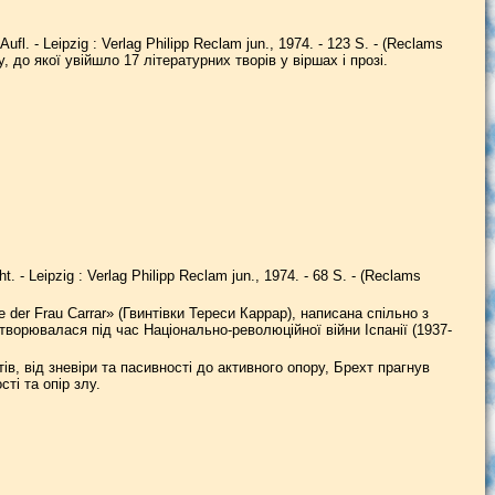
ufl. - Leipzig : Verlag Philipp Reclam jun., 1974. - 123 S. - (Reclams
, до якої увійшло 17 літературних творів у віршах і прозі.
t. - Leipzig : Verlag Philipp Reclam jun., 1974. - 68 S. - (Reclams
der Frau Carrar» (Гвинтівки Тереси Каррар), написана спільно з
ворювалася під час Національно-революційної війни Іспанії (1937-
ів, від зневіри та пасивності до активного опору, Брехт прагнув
ті та опір злу.