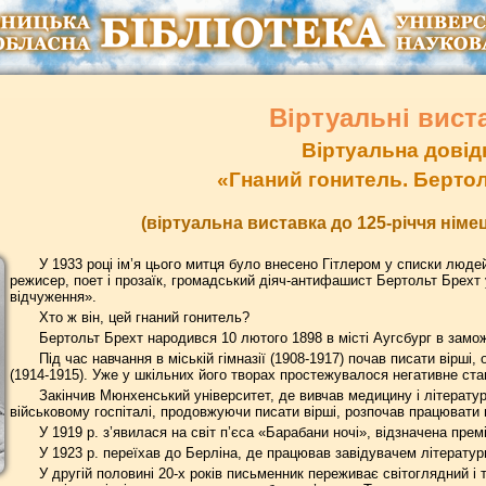
Віртуальні вист
Віртуальна довід
«Гнаний гонитель. Берто
(віртуальна виставка до 125-річчя нім
У 1933 році ім’я цього митця було внесено Гітлером у списки люде
режисер, поет і прозаїк, громадський діяч-антифашист Бертольт Брехт 
відчуження».
Хто ж він, цей гнаний гонитель?
Бертольт Брехт народився 10 лютого 1898 в місті Аугсбург в замож
Під час навчання в міській гімназії (1908-1917) почав писати вірші,
(1914-1915). Уже у шкільних його творах простежувалося негативне ста
Закінчив Мюнхенський університет, де вивчав медицину і літерату
військовому госпіталі, продовжуючи писати вірші, розпочав працювати
У 1919 р. з’явилася на світ п’єса «Барабани ночі», відзначена прем
У 1923 р. переїхав до Берліна, де працював завідувачем літератур
У другій половині 20-х років письменник переживає світоглядний 