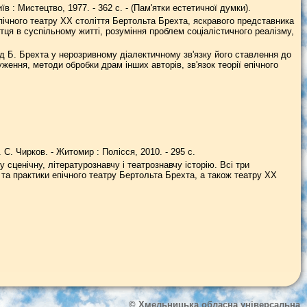
иїв : Мистецтво, 1977. - 362 с. - (Пам'ятки естетичної думки).
епічного театру ХХ століття Бертольта Брехта, яскравого представника
тця в суспільному житті, розуміння проблем соціалістичного реалізму,
 Б. Брехта у нерозривному діалектичному зв'язку його ставлення до
ження, методи обробки драм інших авторів, зв'язок теорії епічного
О. С. Чирков. - Житомир : Полісся, 2010. - 295 с.
 сценічну, літературознавчу і театрознавчу історію. Всі три
ії та практики епічного театру Бертольта Брехта, а також театру ХХ
© Хмельницька обласна універсальна