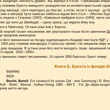
 концепцію «епічність драми», яку апробує в п’єсах: «Тригрошова опера» 
д позбавив Брехта німецького громадянства за антимілітаристський хара
ріод еміграції, сім’я переїздить до Австрії, а потім, після її окупації - до
е в еміграції були написані найбільш відомі його п’єси – «Матінка Кураж 
ра людина з Сезуана» (1943), «Кавказьке крейдяне коло» (1944), проте з
ник їде жити до Швейцарії – єдину країну, що видала йому візу.
вся в Німеччину. Останні роки жив у Берліні.
ій творчий талант письменник зміг реалізувати тільки після закінчення Дру
 де працював режисером.
ся його призначення на посаду віцепрезидента Академії мистецтв НДР, у 1
а 1954 року отримав міжнародну Сталінську премію «За зміцнення миру м
 днів працював. В останні роки його життя виходять твори: віршований па
Сто віршів. 1918—1950».
о причиною смерті письменника. 14 серпня 1956 Бертольт Брехт помер.
Книги Б. Брехта із фондів бі
84(4HIM)
B829
Brecht, Bertolt
. Ein Lesebuch für unsere Zeit : eine Sammlung / B. Brech
Aufl. - Berlin ; Weimar : Aufbau-Verlag, 1980. - 484 S. : Fot. До збірки вхо
років життя автора.