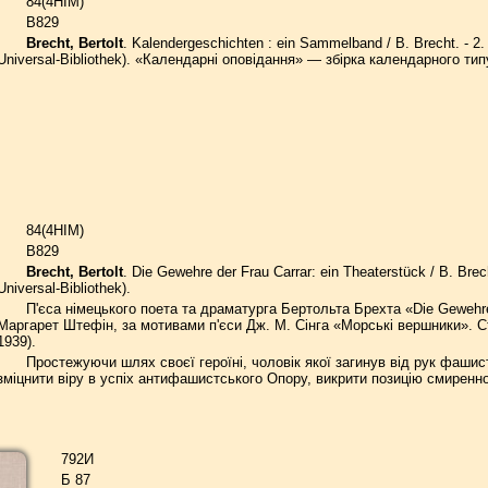
84(4HIM)
B829
Brecht, Bertolt
. Kalendergeschichten : ein Sammelband / B. Brecht. - 2. A
Universal-Bibliothek). «Календарні оповідання» — збірка календарного типу
84(4НІМ)
B829
Brecht, Bertolt
. Die Gewehre der Frau Carrar: ein Theaterstück / B. Brech
Universal-Bibliothek).
П'єса німецького поета та драматурга Бертольта Брехта «Die Gewehre 
Маргарет Штефін, за мотивами п'єси Дж. М. Сінга «Морські вершники». Ст
1939).
Простежуючи шлях своєї героїні, чоловік якої загинув від рук фашист
зміцнити віру в успіх антифашистського Опору, викрити позицію смиреннос
792И
Б 87