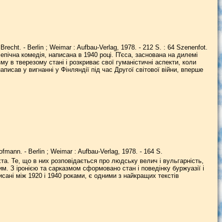
Brecht. - Berlin ; Weimar : Aufbau-Verlag, 1978. - 212 S. : 64 Szenenfot.
— епічна комедія, написана в 1940 році. П'єса, заснована на дилемі
у в тверезому стані і розкриває свої гуманістичні аспекти, коли
написав у вигнанні у Фінляндії під час Другої світової війни, вперше
ofmann. - Berlin ; Weimar : Aufbau-Verlag, 1978. - 164 S.
хта. Те, що в них розповідається про людську велич і вульгарність,
им. З іронією та сарказмом сформовано стан і поведінку буржуазії і
исані між 1920 і 1940 роками, є одними з найкращих текстів