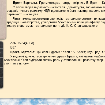
Брехт, Бертольт
. Про мистецтво театру : збірник / Б. Брехт. - К
У збірці творів видатного мислителя і драматурга, засновника 
соціалістичного реалізму НДР, відображено його погляди на роль ми
партійності мистецтва.
Читач зможе простежити еволюцію театрально-естетичних засад
традицій і новаторства, усвідомити брехтівський принцип ефекту очу
театру з системою театральних поглядів К. С. Станіславського.
А36915 84(4НІМ)
Б87
Брехт, Бертольт
. Три епічні драми : п'єси / Б. Брехт; наук. ред. 
У виданні друкуються три епічні драми Брехта, які мають неабияку
брехтівські п’єси відіграли значну роль у становленні і розвитку теор
століття в цілому.