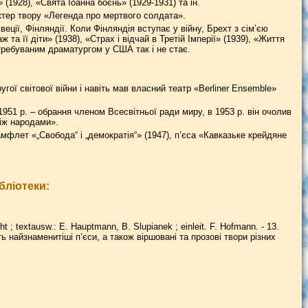
(1928), «Свята Іоанна боєнь» (1929-1931) та ін.
ктер твору «Легенда про мертвого солдата».
 Швеції, Фінляндії. Коли Фінляндія вступає у війну, Брехт з сім’єю
та її діти» (1938), «Страх і відчай в Третій Імперії» (1939), «Життя
атребуваним драматургом у США так і не стає.
гої світової війни і навіть мав власний театр «Berliner Ensemble»
951 р. – обрання членом Всесвітньої ради миру, в 1953 р. він очолив
іж народами».
мфлет «„Свобода“ і „демократія“» (1947), п’єса «Кавказьке крейдяне
бліотеки:
t ; textausw.: E. Hauptmann, B. Slupianek ; einleit. F. Hofmann. - 13.
дять найзнаменитіші п’єси, а також віршовані та прозові твори різних