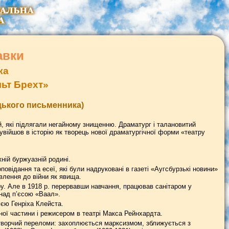
авки
ка
льт Брехт»
ецького письменника)
й, які підлягали негайному знищенню. Драматург і талановитий
увійшов в історію як творець нової драматургічної форми «театру
ній буржуазній родині.
 оповідання та есеї, які були надруковані в газеті «Аугсбурзькі новини»
влення до війни як явища.
ру. Але в 1918 р. перервавши навчання, працював санітаром у
 над п’єсою «Ваал».
ією Генріха Клейста.
ної частини і режисером в театрі Макса Рейнхардта.
і творчий переломи: захоплюється марксизмом, зближується з