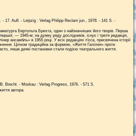
- 17. Aufl. - Leipzig : Verlag Philipp Reclam jun., 1978. - 141 S. -
 драматурга Бертольта Брехта, один з найзначніших його творів. Перша
першої, — 1945-м; на думку ряду дослідників, існує і третя редакція,
нер ансамбль» в 1955 році. У всіх редакціях п'єса, присвячена історії
умачення. Цілком традиційна за формою, «Життя Галілея» проте
асто, лише деякі постановки стали подією театрального життя.
B. Brecht. - Moskau : Verlag Progress, 1976. - 571 S.
 життя автора.