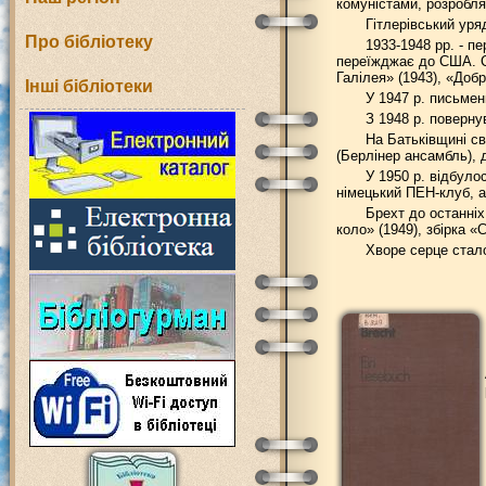
комуністами, розробляє
Гітлерівський уря
Про бібліотеку
1933-1948 рр. - пе
переїжджає до США. Сам
Галілея» (1943), «Доб
Інші бібліотеки
У 1947 р. письмен
З 1948 р. поверну
На Батьківщині св
(Берлінер ансамбль),
У 1950 р. відбуло
німецький ПЕН-клуб, 
Брехт до останніх
коло» (1949), збірка «
Хворе серце стал