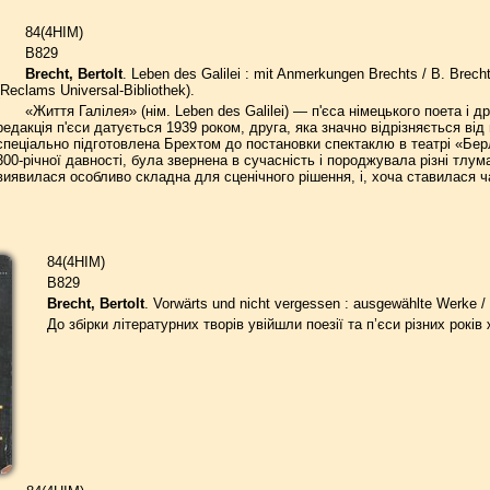
84(4HIM)
B829
Brecht, Bertolt
. Leben des Galilei : mit Anmerkungen Brechts / B. Brecht. 
(Reclams Universal-Bibliothek).
«Життя Галілея» (нім. Leben des Galilei) — п'єса німецького поета і
редакція п'єси датується 1939 роком, друга, яка значно відрізняється від 
спеціально підготовлена Брехтом до постановки спектаклю в театрі «Берлі
300-річної давності, була звернена в сучасність і породжувала різні тл
виявилася особливо складна для сценічного рішення, і, хоча ставилася ч
84(4HIM)
B829
Brecht, Bertolt
. Vorwärts und nicht vergessen : ausgewählte Werke / 
До збірки літературних творів увійшли поезії та п’єси різних років