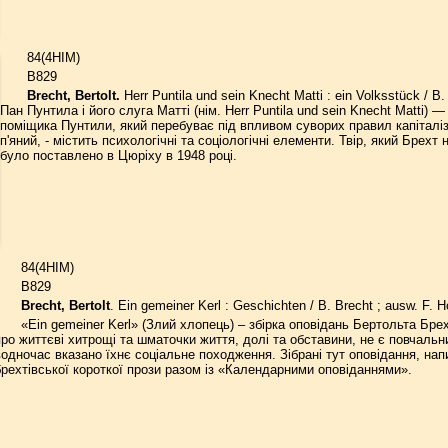
84(4НІМ)
B829
Brecht, Bertolt.
Herr Puntila und sein Knecht Matti : ein Volksstück / B. 
Пан Пунтила і його слуга Матті (нім. Herr Puntila und sein Knecht Matti) 
поміщика Пунтили, який перебуває під впливом суворих правил капіталізм
п'яний, - містить психологічні та соціологічні елементи. Твір, який Брехт 
було поставлено в Цюріху в 1948 році.
84(4НІМ)
B829
Brecht, Bertolt
. Ein gemeiner Kerl : Geschichten / B. Brecht ; ausw. F. H
«Ein gemeiner Kerl» (Злий хлопець) – збірка оповідань Бертольта Бре
про життєві хитрощі та шматочки життя, долі та обставини, не є повчальн
водночас вказано їхнє соціальне походження. Зібрані тут оповідання, нап
брехтівської короткої прози разом із «Календарними оповіданнями».