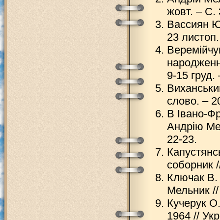
жовт. – С. 
Вассиян Ю.
23 листоп. 
Веремійчук
народження
9-15 груд. 
Виханськи
слово. – 20
В Івано-Ф
Андрію Мел
22-23.
Капустянсь
соборник //
Ключак В.
Мельник //
Кучерук О.
1964 // Укр