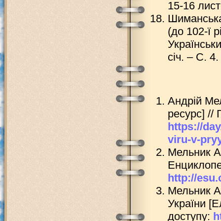
15-16 лист
Шиманська 
(до 102-ї 
Українськи
січ. – С. 4.
Андрій Ме
ресурс] //
https://da
viru-v-pr
Мельник А
Енциклопед
http://esu
Мельник Ан
України [Е
доступу:
h