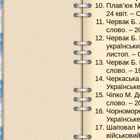
Плав’юк М.
24 квіт. – С
Червак Б. 
слово. – 20
Червак Б. 
українськи
листоп. – С
Червак Б. 
слово. – 19
Черкаська 
Українське
Чіпко М. Д
слово. – 20
Чорноморец
Українське 
Шаповал Ю
військовий