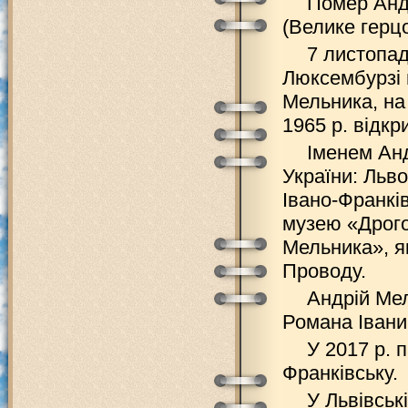
Помер Анд
(Велике герц
7 листопад
Люксембурзі 
Мельника, на 
1965 р. відкр
Іменем Анд
України: Льво
Івано-Франків
музею «Дрого
Мельника», я
Проводу.
Андрій Мел
Романа Івани
У 2017 р. 
Франківську.
У Львівськ