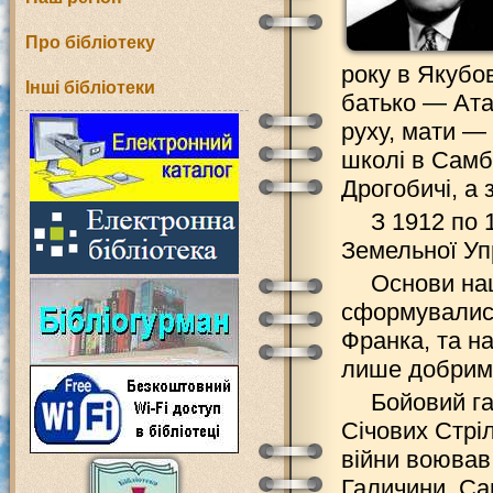
Про бібліотеку
року в Якубов
Інші бібліотеки
батько — Ата
руху, мати —
школі в Самбо
Дрогобичі, а 
З 1912 по 
Земельної Упр
Основи нац
сформувалися
Франка, та н
лише добрим 
Бойовий га
Січових Стріл
війни воював 
Галичини. Са