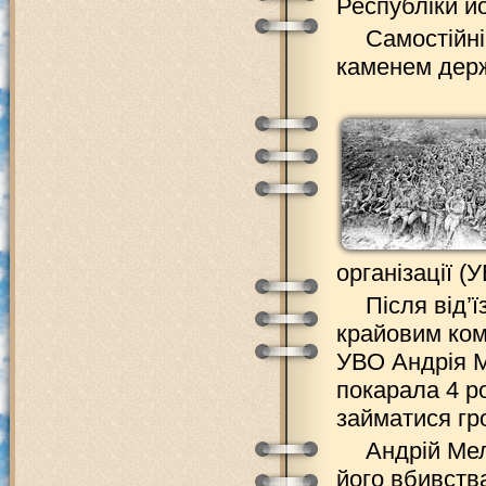
Республіки й
Самостійні
каменем держ
організації (
Після від’
крайовим ком
УВО Андрія М
покарала 4 р
займатися гр
Андрій Мел
його вбивств