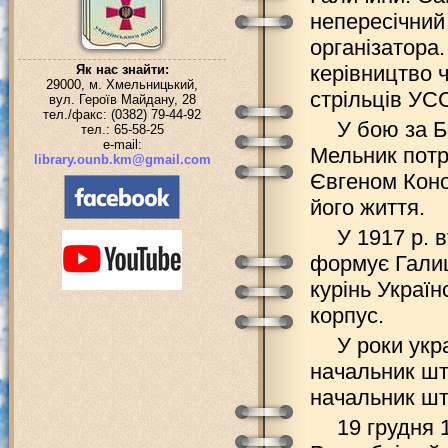
непересічний
організатора
керівництво 
Як нас знайти:
29000, м. Хмельницький,
стрільців УС
вул. Героїв Майдану, 28
тел./факс: (0382) 79-44-92
У бою за Б
тел.: 65-58-25
e-mail:
Мельник потр
library.ounb.km@gmail.com
Євгеном Коно
його життя.
У 1917 р. 
формує Галиц
курінь Україн
корпус.
У роки укр
начальник шт
начальник шт
19 грудня 