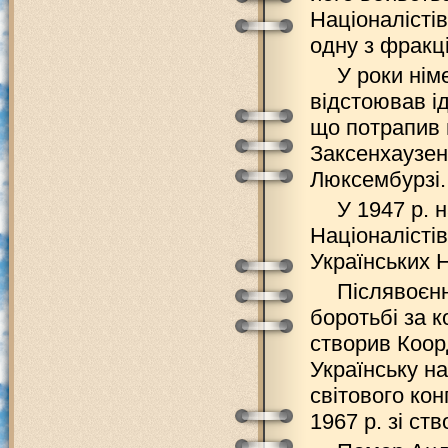
Націоналістів
одну з фракці
У роки нім
відстоював і
що потрапив п
Заксенхаузен.
Люксембурзі.
У 1947 р. 
Націоналісті
Українських Н
Післявоєнн
боротьбі за к
створив Коорд
Українську на
світового кон
1967 р. зі ст