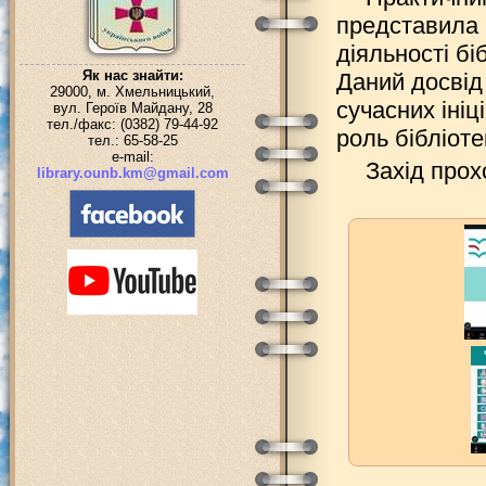
представила 
діяльності бі
Як нас знайти:
Даний досвід
29000, м. Хмельницький,
сучасних ініц
вул. Героїв Майдану, 28
тел./факс: (0382) 79-44-92
роль бібліоте
тел.: 65-58-25
e-mail:
Захід прох
library.ounb.km@gmail.com