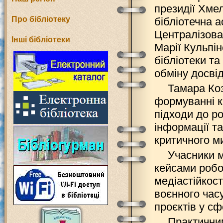
президії Хме
Про бібліотеку
бібліотечна а
Централізован
Інші бібліотеки
Марії Кульпі
бібліотеки т
обміну досві
Тамара Коз
формуванні к
підходи до ро
інформації т
критичного м
Учасники 
кейсами робо
медіастійкос
воєнного часу
проєктів у сф
Практичним