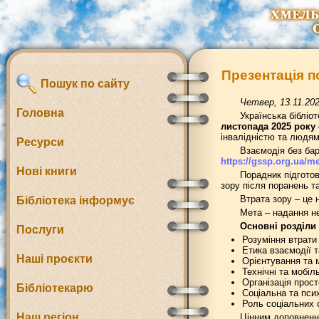
Презентація п
Пошук по сайту
Четвер, 13.11.202
Головна
Українська бібліо
листопада 2025 року 
інвалідністю та людям
Ресурси
Взаємодія без бар’
https://gssp.org.ua/m
Нові книги
Порадник підготов
зору після поранень т
Втрата зору – це 
Бібліотека інформує
Мета – надання не
Основні розділи
Послуги
Розуміння втрати 
Етика взаємодії т
Наші проєкти
Орієнтування та 
Технічні та мобіл
Організація прос
Бібліотекарю
Соціальна та пси
Роль соціальних 
Наш регіон
Цінним доповненн