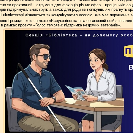
но як практичний інструмент для фахівців різних сфер – працівників соці
рів підтримувальних груп; а також для родичів і опікунів, які прагнуть к
ії бібліотекарі дізнаються як комунікувати з особою, яка має порушення з
ено Громадською спілкою «Всеукраїнська ліга організацій осіб з інвалі
в рамках проєкту «Голос темряви: підтримка незрячих ветеранів».