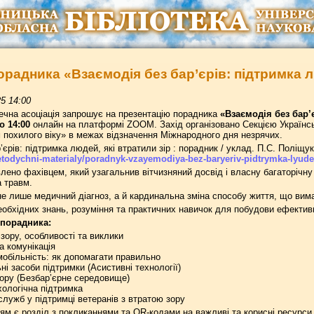
орадника «Взаємодія без бар’єрів: підтримка лю
5 14:00
течна асоціація запрошує на презентацію порадника
«Взаємодія без бар’є
о 14:00
онлайн на платформі ZOOM. Захід організовано Секцією Українсько
 похилого віку» в межах відзначення Міжнародного дня незрячих.
єрів: підтримка людей, які втратили зір : порадник / уклад. П.С. Поліщук.
etodychni-materialy/poradnyk-vzayemodiya-bez-baryeriv-pidtrymka-lyudey-
лено фахівцем, який узагальнив вітчизняний досвід і власну багаторічну 
а травм.
не лише медичний діагноз, а й кардинальна зміна способу життя, що вимаг
обхідних знань, розуміння та практичних навичок для побудови ефективної
 порадника:
зору, особливості та виклики
а комунікація
мобільність: як допомагати правильно
ьні засоби підтримки (Асистивні технології)
тору (Безбар’єрне середовище)
хологічна підтримка
служб у підтримці ветеранів з втратою зору
ям є розділ з покликаннями та QR-кодами на важливі та корисні ресурс