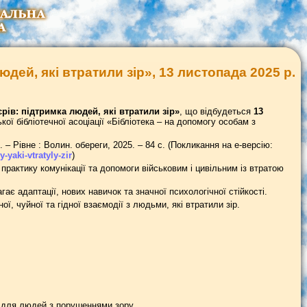
дей, які втратили зір», 13 листопада 2025 р.
рів: підтримка людей, які втратили зір»
, що відбудеться
13
ї бібліотечної асоціації «Бібліотека – на допомогу особам з
 – Рівне : Волин. обереги, 2025. – 84 с. (Покликання на е-версію:
yaki-vtratyly-zir
)
практику комунікації та допомоги військовим і цивільним із втратою
ає адаптації, нових навичок та значної психологічної стійкості.
, чуйної та гідної взаємодії з людьми, які втратили зір.
и для людей з порушеннями зору.