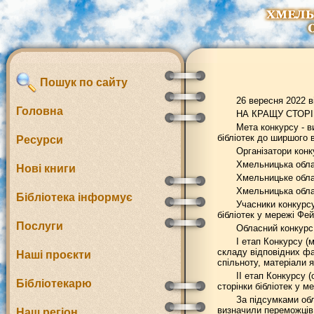
Пошук по сайту
26 вересня 2022 в
Головна
НА КРАЩУ СТОР
Мета конкурсу - в
бібліотек до ширшого 
Ресурси
Організатори конк
Хмельницька облас
Нові книги
Хмельницьке облас
Хмельницька облас
Бібліотека інформує
Учасники конкурсу 
бібліотек у мережі Фей
Послуги
Обласний конкурс
І етап Конкурсу (
складу відповідних фа
Наші проєкти
спільноту, матеріали я
ІI етап Конкурсу 
Бібліотекарю
сторінки бібліотек у м
За підсумками обл
визначили переможців
Наш регіон