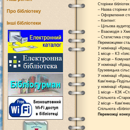
Сторінки бібліоте
– Назва сторінки п
Про бібліотеку
– Оформлення стор
– Контент:
Інші бібліотеки
– Цільова аудитор
– Взаємодія з Хме
– Статистика стор
Переможцями ста
У номінації «Кращ
1 місце – КЗ «Ізя
2 місце – Комуна
У номінації «Кращ
Грузевицька сільс
У номінації «Кращ
Кам’янець-Подільс
у номінації «Кращ
1 місце – КЗК «Ст
Спільнота «Старок
2 місце – Кам’яне
Спільнота «Бібліо
Переможці конкур