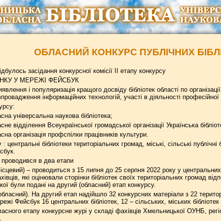
ОБЛАСНИЙ КОНКУРС ПУБЛІЧНИХ БІБ
ідбулось засідання конкурсної комісії ІI етапу конкурсу
ІНКУ У МЕРЕЖІ ФЕЙСБУК
иявлення і популяризація кращого досвіду бібліотек області по організац
впровадження інформаційних технологій, участі в діяльності професійної 
урсу:
на універсальна наукова бібліотека;
не відділення Всеукраїнської громадської організації Українська бібліот
на організація профспілки працівників культури.
: центральні бібліотеки територіальних громад, міські, сільські публічні б
сбук.
 проводився в два етапи
місцевий) – проводиться з 15 липня до 25 серпня 2022 року у центральних 
хівців, які оцінювали сторінки бібліотек своїх територіальних громад ві
кої були подані на другий (обласний) етап конкурсу.
(обласний). На другий етап надійшло 32 конкурсних матеріали з 22 терито
ережі Фейсбук 16 центральних бібліотек, 12 – сільських, міських бібліотек 
асного етапу конкурсне журі у складі фахівців Хмельницької ОУНБ, регі
.