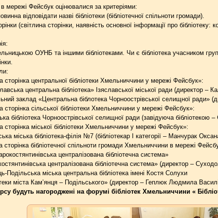
к в мережі Фейсбук оцінювалися за критеріями:
овинна відповідати назві бібліотеки (бібліотечної спільноти громади).
інки (світлина сторінки, наявність основної інформації про бібліотеку: к
ія:
льницькою ОУНБ та іншими бібліотеками. Чи є бібліотека учасником гру
інки.
ли:
а сторінка центральної бібліотеки Хмельниччини у мережі Фейсбук»:
славська центральна бібліотека» Ізяславської міської ради (директор – Ка
льний заклад «Центральна біблотека Чорноострівської селищної ради» (д
а сторінка сільської бібліотеки Хмельниччини у мережі Фейсбук»:
ька бібліотека Чорноострівської селищної ради (завідуюча бібліотекою –
а сторінка міської бібліотеки Хмельниччини у мережі Фейсбук»:
ька міська бібліотека-філія №7 (бібліотекар І категорії – Манчурак Оксана
а сторінка бібліотечної спільноти громади Хмельниччини в мережі Фейсб
арокостянтинівська централізована бібліотечна система»
остянтинівська централізована бібліотечна система» (директор – Суходо
ць-Подільська міська центральна бібліотека імені Костя Солухи
теки міста Кам’янця – Подільського» (директор – Геплюк Людмила Василі
су будуть нагороджені на форумі бібліотек Хмельниччини « Бібліот