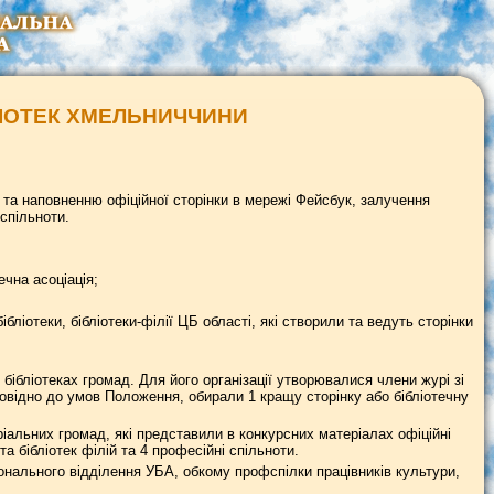
ЛІОТЕК ХМЕЛЬНИЧЧИНИ
ії та наповненню офіційної сторінки в мережі Фейсбук, залучення
спільноти.
ечна асоціація;
ібліотеки, бібліотеки-філії ЦБ області, які створили та ведуть сторінки
бібліотеках громад. Для його організації утворювалися члени журі зі
дповідно до умов Положення, обирали 1 кращу сторінку або бібліотечну
ріальних громад, які представили в конкурсних матеріалах офіційні
та бібліотек філій та 4 професійні спільноти.
онального відділення УБА, обкому профспілки працівників культури,