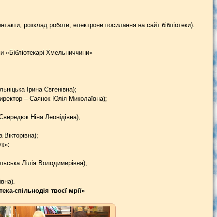
онтакти, розклад роботи, електроне посилання на сайт бібліотеки).
пи «Бібліотекарі Хмельниччини»
льніцька Ірина Євгенівна);
иректор – Саянок Юлія Миколаївна);
 Свередюк Ніна Леонідівна);
 Вікторівна);
ук»:
льська Лілія Володимирівна);
вна).
ека-спільнодія твоєї мрії»