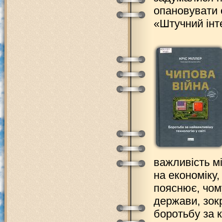
опановувати 
«Штучний інт
важливість мі
на економіку,
пояснює, чому
держави, зок
боротьбу за 