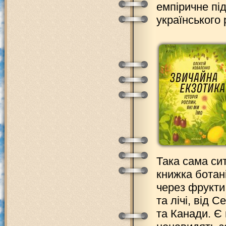
емпіричне пі
українського 
Така сама си
книжка ботан
через фрукти т
та лічі, від
та Канади. Є