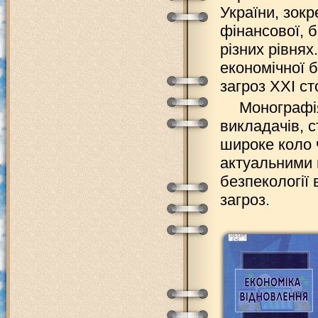
України, зокр
фінансової, 
різних рівня
економічної 
загроз ХХІ ст
Монографія
викладачів, 
широке коло ч
актуальними 
безпекології 
загроз.