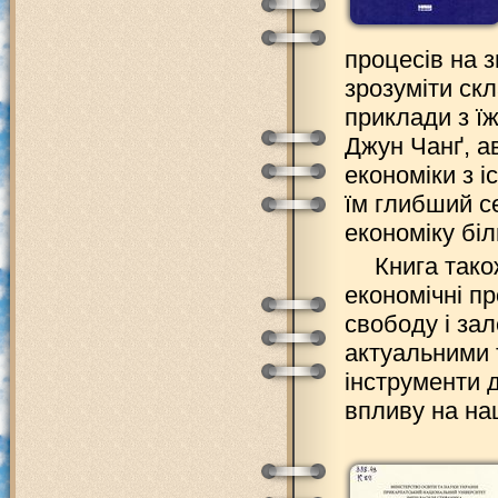
процесів на 
зрозуміти скл
приклади з ї
Джун Чанґ, а
економіки з 
їм глибший с
економіку біл
Книга тако
економічні п
свободу і зал
актуальними 
інструменти 
впливу на на