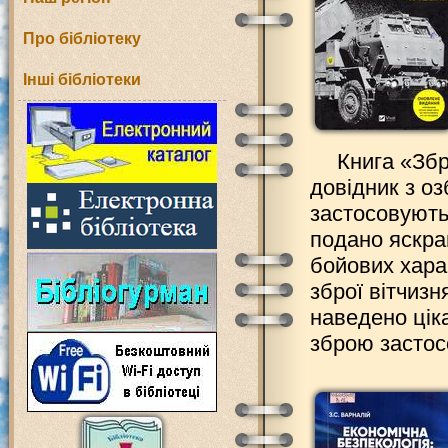
Про бібліотеку
Інші бібліотеки
Книга «Зб
довідник з оз
застосовують
подано яскра
бойових хара
зброї вітчизн
наведено ціка
зброю застос