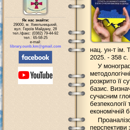
Як нас знайти:
29000, м. Хмельницький,
вул. Героїв Майдану, 28
тел./факс: (0382) 79-44-92
тел.: 65-58-25
e-mail:
library.ounb.km@gmail.com
нац. ун-т ім. 
2025. - 358 с.
У монограф
методологічні
розкрито її с
базис. Визна
сучасним гло
безпекології 
економічній б
Проаналізо
перспективи 