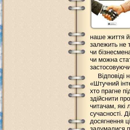
наше життя й
залежить не т
чи бізнесмен
чи можна ста
застосовуючи
Відповіді 
«Штучний інте
хто прагне пі
здійснити про
читачам, які 
сучасності. Д
досягнення ці
задумалися п