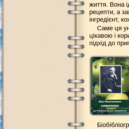
життя. Вона і
рецепти, а з
інгредієнт, к
Саме ця ун
цікавою і кор
підхід до при
Біобібліог