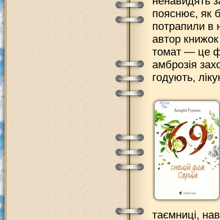
ненавидять за
пояснює, як 
потрапили в н
автор книжок
томат — це ф
амброзія зах
годують, ліку
таємниці, нав