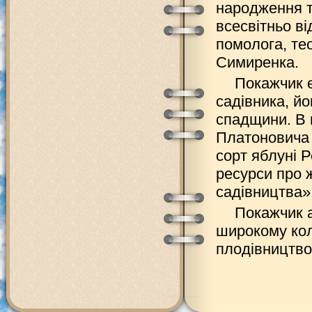
народження т
всесвітньо ві
помолога, те
Симиренка.
Покажчик є
садівника, йо
спадщини. В 
Платоновича 
сорт яблуні 
ресурси про ж
садівництва»
Покажчик 
широкому колу
плодівництво