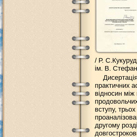
/ Р. С.Кукуру
ім. В. Стефани
Дисертація
практичних а
відносин між
продовольчих
вступу, трьох
проаналізова
другому розд
довгостроков