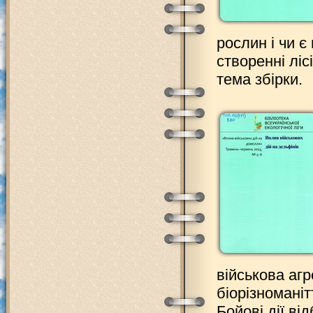
рослин і чи 
створенні ліс
тема збірки.
військова агр
біорізноманіт
Бойові дії в