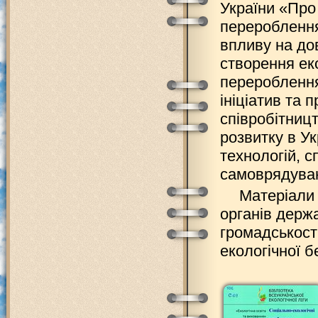
України «Про
перероблення 
впливу на до
створення еко
перероблення
ініціатив та 
співробітниц
розвитку в Ук
технологій, с
самоврядуванн
Матеріали 
органів держ
громадськості
екологічної б