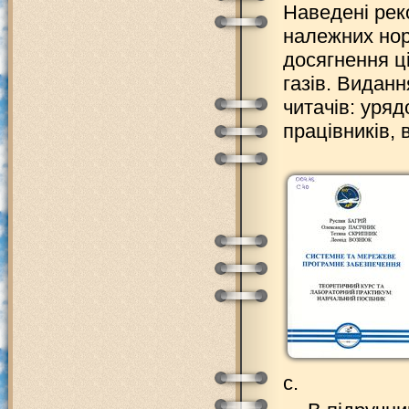
Наведені рек
належних но
досягнення ц
газів. Видан
читачів: уряд
працівників, 
с.