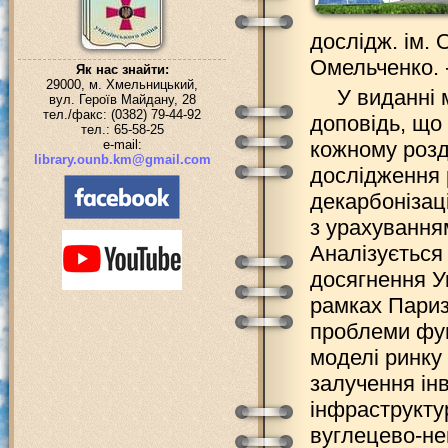
дослідж. ім. 
Омельченко. - 
Як нас знайти:
29000, м. Хмельницький,
У виданні 
вул. Героїв Майдану, 28
тел./факс: (0382) 79-44-92
доповідь, що 
тел.: 65-58-25
e-mail:
кожному розд
library.ounb.km@gmail.com
дослідження 
декарбонізаці
з урахування
Аналізується 
досягнення У
рамках Париз
проблеми фун
моделі ринку 
залучення інв
інфраструкту
вуглецево-не