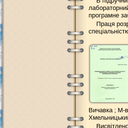
В підручни
лабораторний
програмне за
Праця розр
спеціальніст
Вичавка ; М-в
Хмельницький :
Висвітлено