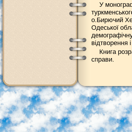
У монограф
туркменськог
о.Бирючий Хе
Одеської обл
демографічну 
відтворення і
Книга розр
справи.