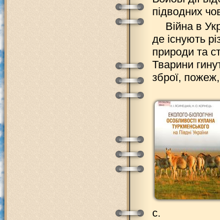
підводних чо
Війна в Ук
де існують рі
природи та ст
Тварини гинут
зброї, пожеж,
с.