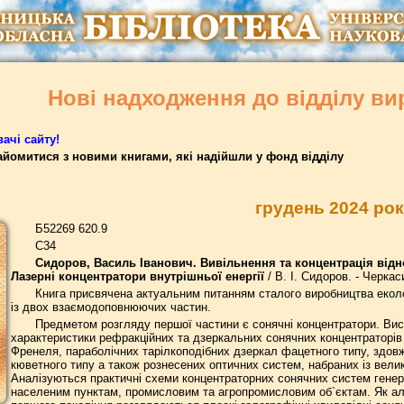
Нові надходження до відділу ви
ачі сайту!
йомитися з новими книгами, які надійшли у фонд відділу
грудень 2024 ро
Б52269 620.9
С34
Сидоров, Василь Іванович. Вивільнення та концентрація відн
Лазерні концентратори внутрішньої енергії
/ В. І. Сидоров. - Черкас
Книга присвячена актуальним питанням сталого виробництва еколог
із двох взаємодоповнюючих частин.
Предметом розгляду першої частини є сонячні концентратори. Ви
характеристики рефракційних та дзеркальних сонячних концентраторів 
Френеля, параболічних тарілкоподібних дзеркал фацетного типу, здов
кюветного типу а також рознесених оптичних систем, набраних із велик
Аналізуються практичні схеми концентраторних сонячних систем генер
населеним пунктам, промисловим та агропромисловим об`єктам. Як а