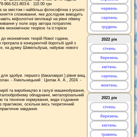
78-966-521-803-6 : 110.00 грн
червень
 за змістом і найбільш філософічна з усього
 поняття споживання, яке дослідник виводить
серпень
авіть міфологічні імплікації на рівні обміну
живання у поле зору автора потрапляє
грудень
між економічною теорією та історією
до економічних теорій Нової години,
2022 рік
 програла в конкурентній боротьбі ідей з
ле, на думку Шивельбуша, набуває нового
січень
березень
квітень
. для здобув. першого (бакалаврат.) рівня вищ.
серпень
олан. - Хмельницький : Цюпак А. А., 2024. -
жовтень
иріб та виробництво в галузі машинобування,
еталообробному обладнанні, металорізальний
2021 рік
ію та технічне нормування, види з’єднання
 з практикою, оскільки весь теоретичний
січень
 практичне завдання.
березень
квітень
травень