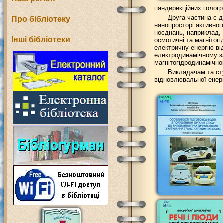
пандирекційних гологр
Друга частина є д
Про бібліотеку
нанопросторі активног
ноєднань, наприклад, 
Інші бібліотеки
осмотичні та магнітогі
електричну енергію в
електродинамічному за
магнітогідродинамічно
Викладачам та сту
відновлювальної енерг