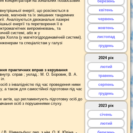
чні концентратори на зональних позаосьових
березень
квітень
нутрішньої енергії, що розсіюється в
монів, магнонів та їх змішаних тандемних
червень
ії. Аналізуються двоканальні лазерні
шньої енергії та перетворення її в
жовтень
ктромагнітних випромінювань, та
чній системі, або ж у
листопад
а Холла (у магнітогідродинамічній системі).
нженерам та спеціалістам у галузі
грудень
2024 рік
лютий
ання практичних вправ з керування
 внутр. справ ; уклад.: М. О. Боровик, В. А.
травень
 іл.
осіб з інвалідністю під час проведення ними
серпень
, а також для самостійної підготовки під час
грудень
х актів, що регламентують підготовку осіб до
авчання осіб з порушеннями слуху.
2023 рік
січень
лютий
 . / В. Шивельбуш; пер. з нім. О. К. Юдіна. -
березень