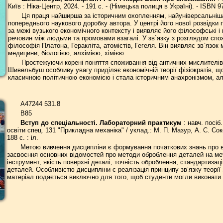
Київ : Ніка-Центр, 2024. - 191 с. - (Німецька полиця в Україні). - ISBN 9
Ця праця найширша за історичним охопленням, найуніверсальніша
попереднього наукового доробку автора. У центрі його нової розвідки
за межі вузького економічного контексту і виявляє його філософські і н
речовин між людьми та промовами взагалі. У зв`язку з розглядом спо
філософія Платона, Геракліта, атомістів, Гегеля. Він виявляє зв`язок 
медицини, біологією, алхімією, хімією.
Простежуючи корені поняття споживання від античних мислителів 
Шивельбуш особливу увагу приділяє економічній теорії фізіократів, що
класичною політичною економією і стала історичним анахронізмом, а
А47244 531.8
В85
Вступ до спеціальності. Лабораторний практикум
: навч. посіб
освіти спец. 131 "Прикладна механіка" / уклад.: М. П. Мазур, А. С. Сок
188 с. : іл.
Метою вивчення дисципліни є формування початкових знань про в
засвоєння основних відомостей про методи оброблення деталей на м
інструмент, якість поверхні деталі, точність оброблення, стандартизац
деталей. Особливістю дисципліни є реалізація принципу зв’язку теорії
матеріал подається виключно для того, щоб студенти могли виконати