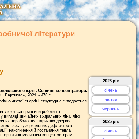
робничої літератури
ку
2026 рік
січень
овлюваної енергії. Сонячні концентратори.
и : Вертикаль, 2024. - 476 с.
лютий
ічно чистої енергії і структурно складається
червень
світлюються принципи роботи та
у вигляді звичайних збиральних лінз, лінз
жених параболо-циліндричних дзеркал
2025 рік
ої кількості дзеркальних дефлекторів.
ації, накопичення й постачання тепла
січень
льтернатива масивним концентраторам