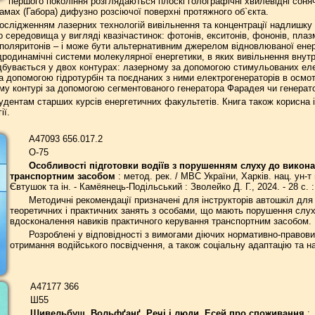
першого покоління розглядаються плоскі голографічні хвилевідні соня
амах (Габора) дифузно розсіючої поверхні протяжного об`єкта.
ослідженням лазерних технологій вивільнення та концентрації надлишку в
о середовища у вигляді квазічастинок: фотонів, екситонів, фононів, плаз
поляритонів – і може бути альтернативним джерелом відновлюваної енерг
дродинамічні системи молекулярної енергетики, в яких вивільнення внутрі
ідбувається у двох контурах: лазерному за допомогою стимульованих еле
 допомогою гідротурбін та поєднаних з ними електрогенераторів в осмоти
му контурі за допомогою сегментованого генератора Фарадея чи генератор
дентам старших курсів енергетичних факультетів. Книга також корисна і
ії.
А47093 656.017.2
О-75
Особливості підготовки водіїв з порушенням слуху до викон
транспортним засобом
: метод. рек. / МВС України, Харків. нац. ун-т
Євтушок та ін. - Камёянець-Подільський : Зволейко Д. Г., 2024. - 28 с. :
Методичні рекомендації призначені для інструкторів автошкіл для 
теоретичних і практичних занять з особами, що мають порушення слуху
вдосконалення навиків практичного керування транспортним засобом.
Розроблені у відповідності з вимогами діючих нормативно-правови
отримання водійського посвідчення, а також соціальну адаптацію та н
А47177 366
Ш55
Шивельбуш, Вольфґанґ. Речі і люди. Есей про споживання
: